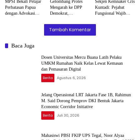
MPSI Bekali Pelajar
Gelombang Protes
Sekjen Kemnaker Cris
Perbatasan Papua
Mengarah ke DPP
Kuntadi: Pejabat
dengan Advokasi
Demokrat,
Fungsional Wajib
Non-Litigasi dan
KOMANDO Bawa
Hadirkan Solusi dan
Literasi Media Sosial
Lima Tuntutan
Dampak Nyata
Tambah Komentar
terhadap Dody
Hanggodo
Baca Juga
Dosen Universitas Mercu Buana Latih Pelaku
UMKM Rumahan Naik Kelas Lewat Kemasan
dan Pemasaran Digital
Berita
Agustus 6, 2026
Jelang Operasional LRT Jakarta Fase 1B, Rahimun
M. Said Dorong Pemprov DKI Bentuk Jakarta
Economic Corridor Initiative
Berita
Juli 30, 2026
Mahasiswi PBSI FKIP UPS Tegal, Noor Alyaa