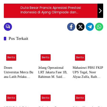
Duta Besar Prancis Apresiasi Prestasi
Indonesia di Ajang Olimpiade dan
Paralimpiade 2024
Pos Terkait
Berita
Berita
Berita
Dosen
Jelang Operasional
Mahasiswi PBSI FKIP
Universitas Mercu Bu
LRT Jakarta Fase 1B,
UPS Tegal, Noor
ana Latih Pelaku
Rahimun M. Said
Alyaa Zulfa, Raih
UMKM Rumahan Nai
Dorong Pemprov DKI
Gelar Sinok
k Kelas Lewat
Bentuk Jakarta
Fotogenik Kota Tegal
Kemasan
Economic Corridor
2026
dan Pemasaran Digital
Initiative
Berita
Berita
Berita