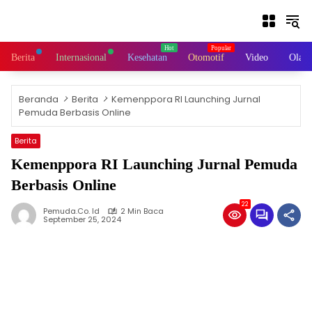
L
a
n
g
Berita
Internasional
Kesehatan
Otomotif
Video
Olahr
s
u
n
Beranda
Berita
Kemenppora RI Launching Jurnal
g
Pemuda Berbasis Online
k
e
Berita
k
Kemenppora RI Launching Jurnal Pemuda
o
n
Berbasis Online
t
22
e
Pemuda.co. Id
2 Min Baca
September 25, 2024
n