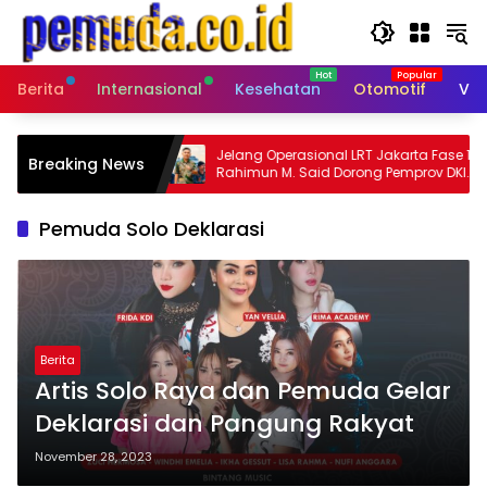
Langsung
ke
konten
Berita
Internasional
Kesehatan
Otomotif
Vid
 Buana Latih
Jelang Operasional LRT Jakarta Fase 1B,
Breaking News
ik Kelas Lewat
Rahimun M. Said Dorong Pemprov DKI
 Digital
Bentuk Jakarta Economic Corridor
Initiative
Pemuda Solo Deklarasi
Berita
Artis Solo Raya dan Pemuda Gelar
Deklarasi dan Pangung Rakyat
November 28, 2023