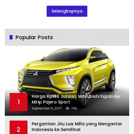
Selengkapnya
Popular Posts
Harga Rp189 Jutaan, Mitsubishi Expander
1
Mirip Pajero Sport
September 9, 2017
749
Pergantian Jitu Luis Milla yang Mengantar
2
Indonesia ke Semifinal