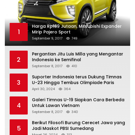
Harga Rp189 Jutaan, Mitsubishi Expander
1
Mirip Pajero Sport
September 9, 2017
749
Pergantian Jitu Luis Milla yang Mengantar
2
Indonesia ke Semifinal
September 8, 2017
410
Suporter Indonesia terus Dukung Timnas
3
U-23 Hingga Tembus Olimpiade Paris
April 30, 2024
364
Galeri Timnas U-19 Siapkan Cara Berbeda
4
Untuk Lawan Vietnam
September 8, 2017
340
Berikut Filosofi Burung Cerecet Jawa yang
5
Jadi Maskot PBSI Sumedang
Maret 26, 2024
313