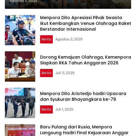
International Youth Program
Agustus 5, 2025
(JIYP) 2025
Menpora Dito Apresiasi Pihak Swasta
Ikut Kembangkan Venue Olahraga Raket
Berstandar Internasional
Berita
Agustus 3, 2025
Dorong Kemajuan Olahraga, Kemenpora
Siapkan RKA Tahun Anggaran 2026
Berita
Juli 11, 2025
Menpora Dito Ariotedjo hadiri Upacara
dan Syukuran Bhayangkara ke-79
Berita
Juli 1, 2025
Baru Pulang dari Rusia, Menpora
Langsung Hadiri Final Kejuaraan Anggar