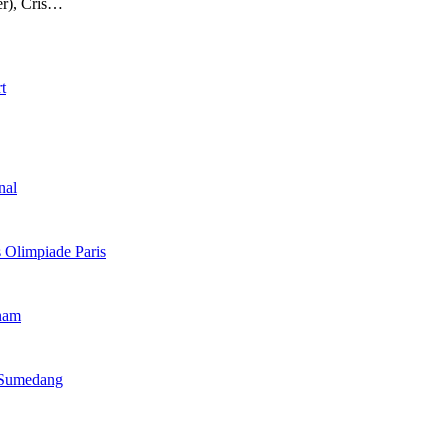
er), Cris…
nal
 Olimpiade Paris
nam
I Sumedang