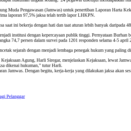
ng Muda Pengawasan (Jamwas) untuk penertiban Laporan Harta Kekay
ima laporan 97,5% jaksa telah tertib lapor LHKPN.
sa saat ini bekerja dengan hati dan taat aturan lebih banyak daripada 48
di institusi dengan kepercayaan publik tinggi. Pernyataan Burhan ber
gka 74,7 persen dalam survei pada 1201 responden selama 4-5 april 
cetak sejarah dengan menjadi lembaga penegak hukum yang paling d
ejaksaan Agung, Harli Siregar, menjelaskan Kejaksaan, lewat Jamwa
sa dikenai hukuman,” tutur Harli.
ran Jamwas. Dengan begitu, kerja-kerja yang dilakukan jaksa akan ses
agi Pelanggar