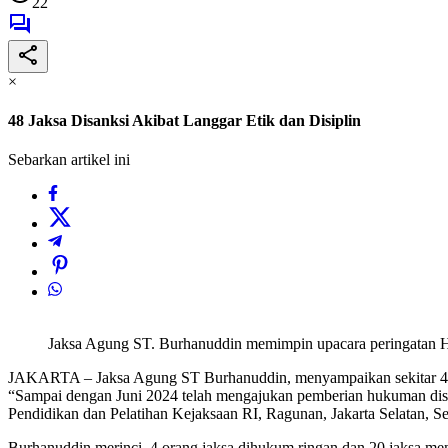
22
×
48 Jaksa Disanksi Akibat Langgar Etik dan Disiplin
Sebarkan artikel ini
Jaksa Agung ST. Burhanuddin memimpin upacara peringatan Hari
JAKARTA – Jaksa Agung ST Burhanuddin, menyampaikan sekitar 48 pe
“Sampai dengan Juni 2024 telah mengajukan pemberian hukuman disi
Pendidikan dan Pelatihan Kejaksaan RI, Ragunan, Jakarta Selatan, Se
Burhanuddin merinci, 4 orang jaksa dihukum ringan dan 20 jaksa me