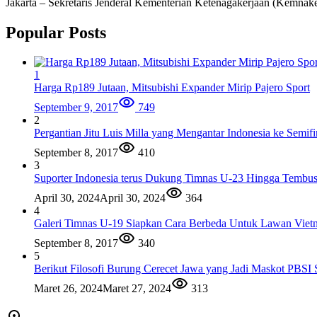
Jakarta – Sekretaris Jenderal Kementerian Ketenagakerjaan (Kemnak
Popular Posts
1
Harga Rp189 Jutaan, Mitsubishi Expander Mirip Pajero Sport
September 9, 2017
749
2
Pergantian Jitu Luis Milla yang Mengantar Indonesia ke Semifi
September 8, 2017
410
3
Suporter Indonesia terus Dukung Timnas U-23 Hingga Tembus
April 30, 2024
April 30, 2024
364
4
Galeri Timnas U-19 Siapkan Cara Berbeda Untuk Lawan Viet
September 8, 2017
340
5
Berikut Filosofi Burung Cerecet Jawa yang Jadi Maskot PBS
Maret 26, 2024
Maret 27, 2024
313