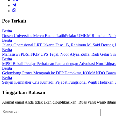
Pos Terkait
Berita
Dosen Universitas Mercu Buana LatihPelaku UMKM Rumahan Naik
Berita
Jelang Operasional LRT Jakarta Fase 1B, Rahimun M. Said Dorong P
Berita
Mahasiswi PBSI FKIP UPS Tegal, Noor Alyaa Zulfa, Raih Gelar Sin
Berita
MPSI Bekali Pelajar Perbatasan Papua dengan Advokasi Non-Litigasi 
Berita
Gelombang Protes Mengarah ke DPP Demokrat, KOMANDO Bawa L
Berita
Sekjen Kemnaker Cris Kuntadi: Pejabat Fungsional Wajib Hadirkan
Tinggalkan Balasan
Alamat email Anda tidak akan dipublikasikan.
Ruas yang wajib ditan