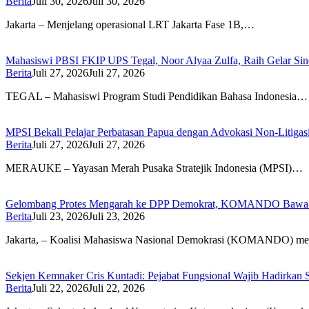
Berita
Juli 30, 2026
Juli 30, 2026
Jakarta – Menjelang operasional LRT Jakarta Fase 1B,…
Mahasiswi PBSI FKIP UPS Tegal, Noor Alyaa Zulfa, Raih Gelar Sin
Berita
Juli 27, 2026
Juli 27, 2026
TEGAL – Mahasiswi Program Studi Pendidikan Bahasa Indonesia…
MPSI Bekali Pelajar Perbatasan Papua dengan Advokasi Non-Litigasi 
Berita
Juli 27, 2026
Juli 27, 2026
MERAUKE – Yayasan Merah Pusaka Stratejik Indonesia (MPSI)…
Gelombang Protes Mengarah ke DPP Demokrat, KOMANDO Bawa L
Berita
Juli 23, 2026
Juli 23, 2026
Jakarta, – Koalisi Mahasiswa Nasional Demokrasi (KOMANDO) m
Sekjen Kemnaker Cris Kuntadi: Pejabat Fungsional Wajib Hadirkan
Berita
Juli 22, 2026
Juli 22, 2026