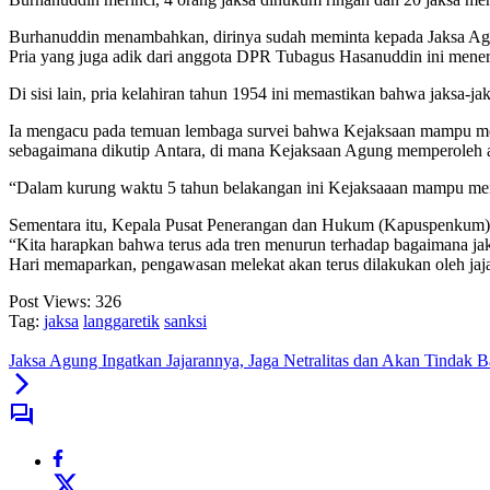
Burhanuddin menambahkan, dirinya sudah meminta kepada Jaksa Agu
Pria yang juga adik dari anggota DPR Tubagus Hasanuddin ini mener
Di sisi lain, pria kelahiran tahun 1954 ini memastikan bahwa jaksa-jak
Ia mengacu pada temuan lembaga survei bahwa Kejaksaan mampu menja
sebagaimana dikutip Antara, di mana Kejaksaan Agung memperoleh an
“Dalam kurung waktu 5 tahun belakangan ini Kejaksaaan mampu men
Sementara itu, Kepala Pusat Penerangan dan Hukum (Kapuspenkum) K
“Kita harapkan bahwa terus ada tren menurun terhadap bagaimana jak
Hari memaparkan, pengawasan melekat akan terus dilakukan oleh jaja
Post Views:
326
Tag:
jaksa
langgaretik
sanksi
Jaksa Agung Ingatkan Jajarannya, Jaga Netralitas dan Akan Tindak B