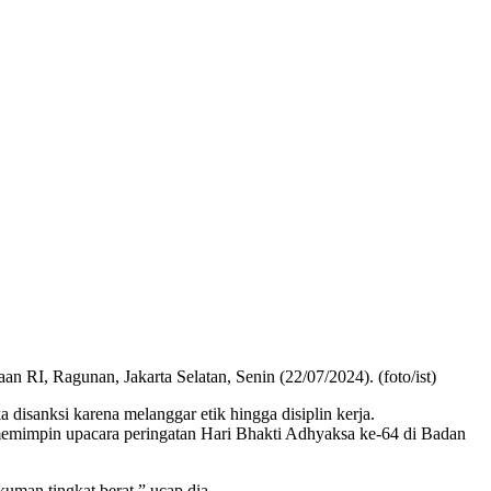
RI, Ragunan, Jakarta Selatan, Senin (22/07/2024). (foto/ist)
sanksi karena melanggar etik hingga disiplin kerja.
memimpin upacara peringatan Hari Bhakti Adhyaksa ke-64 di Badan
uman tingkat berat,” ucap dia.