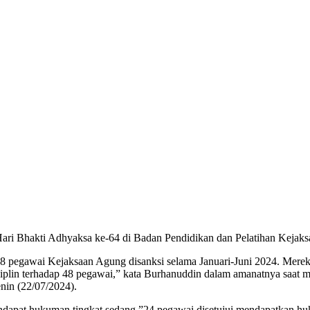
 Bhakti Adhyaksa ke-64 di Badan Pendidikan dan Pelatihan Kejaksaan 
gawai Kejaksaan Agung disanksi selama Januari-Juni 2024. Mereka di
plin terhadap 48 pegawai,” kata Burhanuddin dalam amanatnya saat 
nin (22/07/2024).
ndapat hukuman tingkat sedang.”24 pegawai disetujui mendapatkan huk