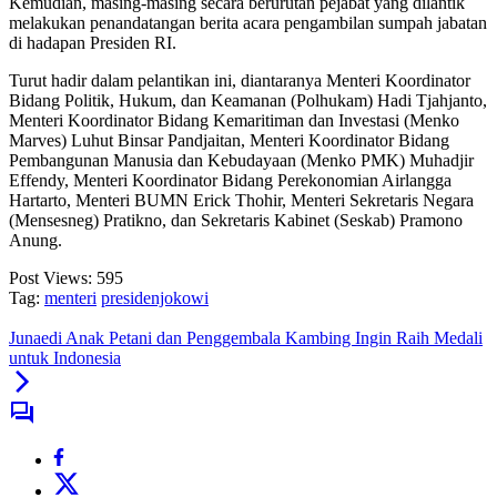
Kemudian, masing-masing secara berurutan pejabat yang dilantik
melakukan penandatangan berita acara pengambilan sumpah jabatan
di hadapan Presiden RI.
Turut hadir dalam pelantikan ini, diantaranya Menteri Koordinator
Bidang Politik, Hukum, dan Keamanan (Polhukam) Hadi Tjahjanto,
Menteri Koordinator Bidang Kemaritiman dan Investasi (Menko
Marves) Luhut Binsar Pandjaitan, Menteri Koordinator Bidang
Pembangunan Manusia dan Kebudayaan (Menko PMK) Muhadjir
Effendy, Menteri Koordinator Bidang Perekonomian Airlangga
Hartarto, Menteri BUMN Erick Thohir, Menteri Sekretaris Negara
(Mensesneg) Pratikno, dan Sekretaris Kabinet (Seskab) Pramono
Anung.
Post Views:
595
Tag:
menteri
presidenjokowi
Junaedi Anak Petani dan Penggembala Kambing Ingin Raih Medali
untuk Indonesia