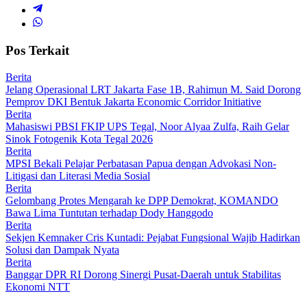
Pos Terkait
Berita
Jelang Operasional LRT Jakarta Fase 1B, Rahimun M. Said Dorong
Pemprov DKI Bentuk Jakarta Economic Corridor Initiative
Berita
Mahasiswi PBSI FKIP UPS Tegal, Noor Alyaa Zulfa, Raih Gelar
Sinok Fotogenik Kota Tegal 2026
Berita
MPSI Bekali Pelajar Perbatasan Papua dengan Advokasi Non-
Litigasi dan Literasi Media Sosial
Berita
Gelombang Protes Mengarah ke DPP Demokrat, KOMANDO
Bawa Lima Tuntutan terhadap Dody Hanggodo
Berita
Sekjen Kemnaker Cris Kuntadi: Pejabat Fungsional Wajib Hadirkan
Solusi dan Dampak Nyata
Berita
Banggar DPR RI Dorong Sinergi Pusat-Daerah untuk Stabilitas
Ekonomi NTT