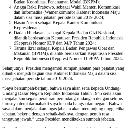
Badan Koordinasi Penanaman Modal (BKPM);
Angga Raka Prabowo, sebagai Wakil Menteri Komunikasi
dan Informatika (Wamenkominfo) Kabinet Indonesia Maju
dalam sisa masa jabatan periode tahun 2019-2024;
Hasan Nasbi sebagai Kepala Kantor Komunikasi
Kepresidenan;
Dadan Hindayana sebagai Kepala Badan Gizi Nasional,
dilantik berdasarkan Keputusan Presiden Republik Indonesia
(Keppres) Nomor 93/P dan 94/P Tahun 2024;
Taruna Ikrar sebagai Kepala Badan Pengawas Obat dan
Makanan (BPOM), dilantik berdasarkan Keputusan Presiden
Republik Indonesia (Keppres) Nomor 115/PPA Tahun 2024.
Selanjutnya, Presiden mengambil sumpah jabatan para pejabat yang
dilantik menjadi bagian dari Kabinet Indonesia Maju dalam sisa
masa jabatan periode tahun 2019-2024.
“Saya bersumpah/berjanji bahwa saya akan setia kepada Undang-
Undang Dasar Negara Republik Indonesia Tahun 1945 serta akan
menjalankan segala peraturan perundang-undangan dengan selurus-
lurusnya demi darmabakti saya kepada bangsa dan negara. Bahwa
saya dalam menjalankan tugas jabatan akan menjunjung tinggi etika
jabatan, bekerja dengan sebaik-baiknya, dengan penuh rasa
tanggung jawab,” ucap Presiden mendiktekan sumpah jabatan.