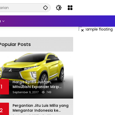
a
×
Popular Posts
Harga Rp189 Jutaan,
1
Mitsubishi Expander Mirip
Pajero Sport
September 9, 2017
749
Pergantian Jitu Luis Milla yang
2
Mengantar Indonesia ke