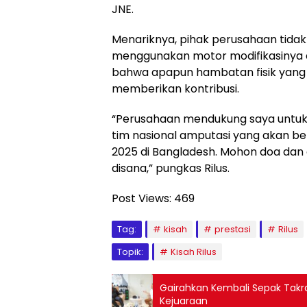
JNE.
Menariknya, pihak perusahaan tidak 
menggunakan motor modifikasinya 
bahwa apapun hambatan fisik yang 
memberikan kontribusi.
“Perusahaan mendukung saya untuk b
tim nasional amputasi yang akan be
2025 di Bangladesh. Mohon doa dan 
disana,” pungkas Rilus.
Post Views:
469
Tag:
kisah
prestasi
Rilus
Topik:
Kisah Rilus
Gairahkan Kembali Sepak Takr
Kejuaraan