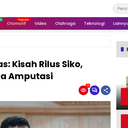
Otomotif
Video
Olahraga
Teknologi
Lainny
s: Kisah Rilus Siko,
la Amputasi
15