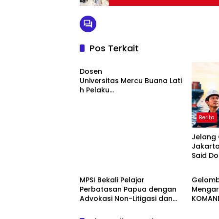
Pos Terkait
Berita
Dosen
Universitas Mercu Buana Lati
h Pelaku
UMKM Rumahan Naik Kelas
Lewat Kemasan
dan Pemasaran Digital
Berita
Jelang 
Jakarta
Said D
Berita
Berita
Bentuk
Corridor
MPSI Bekali Pelajar
Gelomb
Perbatasan Papua dengan
Mengar
Advokasi Non-Litigasi dan
KOMAND
Literasi Media Sosial
Tuntut
Hangg