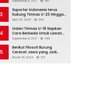
Semifinal
September 8, 2017
410
Suporter Indonesia terus
3
Dukung Timnas U-23 Hingga
Tembus Olimpiade Paris
April 30, 2024
364
Galeri Timnas U-19 Siapkan
4
Cara Berbeda Untuk Lawan
Vietnam
September 8, 2017
340
Berikut Filosofi Burung
5
Cerecet Jawa yang Jadi
Maskot PBSI Sumedang
Maret 26, 2024
313