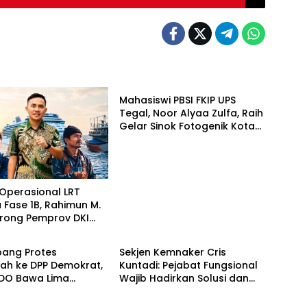
Berita
Mahasiswi PBSI FKIP UPS
Tegal, Noor Alyaa Zulfa, Raih
Gelar Sinok Fotogenik Kota
Tegal 2026
Operasional LRT
 Fase 1B, Rahimun M.
orong Pemprov DKI
Berita
 Jakarta Economic
 Initiative
ang Protes
Sekjen Kemnaker Cris
ah ke DPP Demokrat,
Kuntadi: Pejabat Fungsional
O Bawa Lima
Wajib Hadirkan Solusi dan
an terhadap Dody
Dampak Nyata
odo