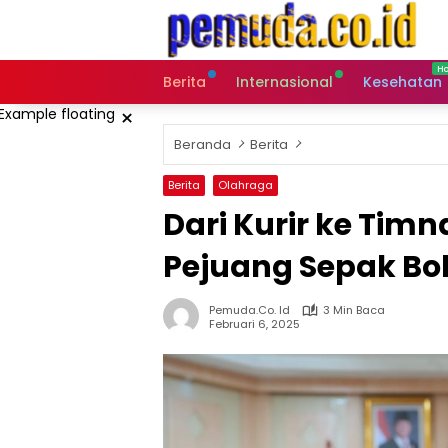
Langsung
ke
konten
Berita
Internasional
Kesehatan
×
Beranda
Berita
Berita
Olahraga
Dari Kurir ke Timna
Pejuang Sepak Bo
Pemuda.co. Id
3 Min Baca
Februari 6, 2025