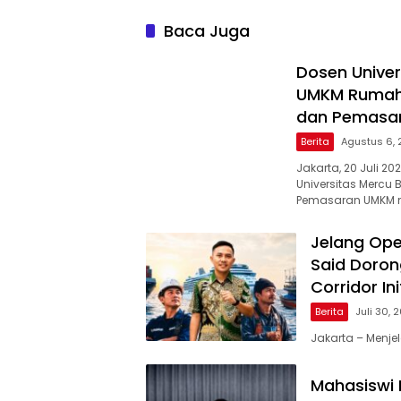
Baca Juga
Dosen Univer
UMKM Rumaha
dan Pemasar
Berita
Agustus 6,
Jakarta, 20 Juli 
Universitas Mercu
Pemasaran UMKM me
Jelang Ope
Said Doron
Corridor Ini
Berita
Juli 30, 
Jakarta – Menjel
Mahasiswi P