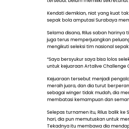
tersebut belum memiliki sekretariat
Kendati demikian, niat yang kuat t
sepak bola amputasi Surabaya membe
Selama disana, Rilus saban harinya 
juga terus memperjuangkan peluang 
mengikuti seleksi tim nasional sepa
“Saya bersyukur saya bisa lolos sele
untuk kejuaraan Artalive Challenge 
Kejuaraan tersebut menjadi pengalam
meraih juara, dan dia turut berpera
sebagai winger tidak mudah, dia me
membatasi kemampuan dan semang
Selepas turnamen itu, Rilus balik k
hari, dia pun memutuskan untuk men
Tekadnya itu membawa dia mendapat