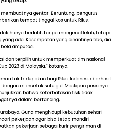
 yang tetap.
ak membuatnya gentar. Beruntung, pengurus
rikan tempat tinggal kos untuk Rilus.
tidak hanya berlatih tanpa mengenal lelah, tetapi
yang ada. Kesempatan yang dinantinya tiba, dia
k bola amputasi.
ksi dan terpilih untuk memperkuat tim nasional
Cup 2023 di Malaysia,” katanya.
an tak terlupakan bagi Rilus. Indonesia berhasil
n dengan mencetak satu gol. Meskipun posisinya
nunjukkan bahwa keterbatasan fisik tidak
atnya dalam bertanding.
e Surabaya. Guna menghidupi kebutuhan sehari-
cari pekerjaan agar bisa tetap mandiri.
kan pekerjaan sebagai kurir pengiriman di