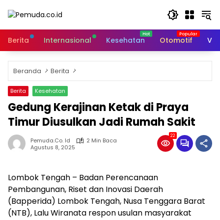
Langsung
ke
konten
Berita
Internasional
Kesehatan
Otomotif
Vid
Beranda
Berita
Berita
Kesehatan
Gedung Kerajinan Ketak di Praya
Timur Diusulkan Jadi Rumah Sakit
22
Pemuda.co. Id
2 Min Baca
Agustus 8, 2025
Lombok Tengah – Badan Perencanaan
Pembangunan, Riset dan Inovasi Daerah
(Bapperida) Lombok Tengah, Nusa Tenggara Barat
(NTB), Lalu Wiranata respon usulan masyarakat