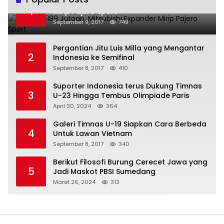
Harga Rp189 Jutaan, Mitsubishi Expander
1
Mirip Pajero Sport
September 9, 2017
749
Pergantian Jitu Luis Milla yang Mengantar
2
Indonesia ke Semifinal
September 8, 2017
410
Suporter Indonesia terus Dukung Timnas
3
U-23 Hingga Tembus Olimpiade Paris
April 30, 2024
364
Galeri Timnas U-19 Siapkan Cara Berbeda
4
Untuk Lawan Vietnam
September 8, 2017
340
Berikut Filosofi Burung Cerecet Jawa yang
5
Jadi Maskot PBSI Sumedang
Maret 26, 2024
313