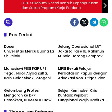
HISKI Sukabumi Resmi Bentuk Kepengurusan
dan Susun Program Kerja Perdana
Pos Terkait
Berita
Berita
Dosen
Jelang Operasional LRT
Universitas Mercu Buana La
Jakarta Fase 1B, Rahimun
tih Pelaku
M. Said Dorong Pemprov
Berita
Berita
UMKM Rumahan Naik Kelas
DKI Bentuk Jakarta
Lewat Kemasan
Economic Corridor
Mahasiswi PBSI FKIP UPS
MPSI Bekali Pelajar
dan Pemasaran Digital
Initiative
Tegal, Noor Alyaa Zulfa,
Perbatasan Papua dengan
Raih Gelar Sinok Fotogenik
Advokasi Non-Litigasi dan
Berita
Berita
Kota Tegal 2026
Literasi Media Sosial
Gelombang Protes
Sekjen Kemnaker Cris
Mengarah ke DPP
Kuntadi: Pejabat
Demokrat, KOMANDO Bawa
Fungsional Wajib Hadirkan
Lima Tuntutan terhadap
Solusi dan Dampak Nyata
Dody Hanggodo
Tinggalkan Balasan