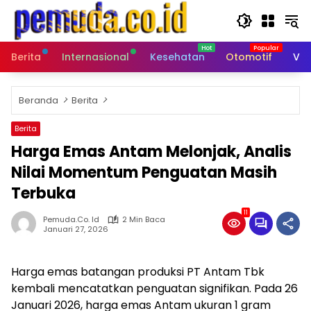
Langsung
ke
konten
Berita
Internasional
Kesehatan
Otomotif
Vid
Beranda
Berita
Berita
Harga Emas Antam Melonjak, Analis
Nilai Momentum Penguatan Masih
Terbuka
11
Pemuda.co. Id
2 Min Baca
Januari 27, 2026
Harga emas batangan produksi PT Antam Tbk
kembali mencatatkan penguatan signifikan. Pada 26
Januari 2026, harga emas Antam ukuran 1 gram