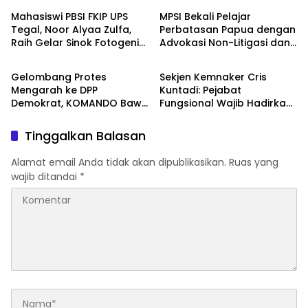
Lewat Kemasan
Economic Corridor
Mahasiswi PBSI FKIP UPS
MPSI Bekali Pelajar
dan Pemasaran Digital
Initiative
Tegal, Noor Alyaa Zulfa,
Perbatasan Papua dengan
Raih Gelar Sinok Fotogenik
Advokasi Non-Litigasi dan
Berita
Berita
Kota Tegal 2026
Literasi Media Sosial
Gelombang Protes
Sekjen Kemnaker Cris
Mengarah ke DPP
Kuntadi: Pejabat
Demokrat, KOMANDO Bawa
Fungsional Wajib Hadirkan
Lima Tuntutan terhadap
Solusi dan Dampak Nyata
Dody Hanggodo
Tinggalkan Balasan
Alamat email Anda tidak akan dipublikasikan.
Ruas yang
wajib ditandai
*