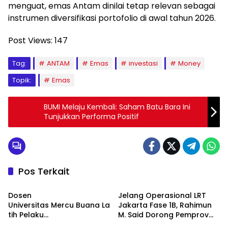
menguat, emas Antam dinilai tetap relevan sebagai
instrumen diversifikasi portofolio di awal tahun 2026.
Post Views:
147
Tag:
ANTAM
Emas
investasi
Money
Topik:
Emas
BUMI Melaju Kembali: Saham Batu Bara Ini
Tunjukkan Performa Positif
Pos Terkait
Berita
Berita
Dosen
Jelang Operasional LRT
Universitas Mercu Buana La
Jakarta Fase 1B, Rahimun
tih Pelaku
M. Said Dorong Pemprov
Berita
Berita
UMKM Rumahan Naik Kelas
DKI Bentuk Jakarta