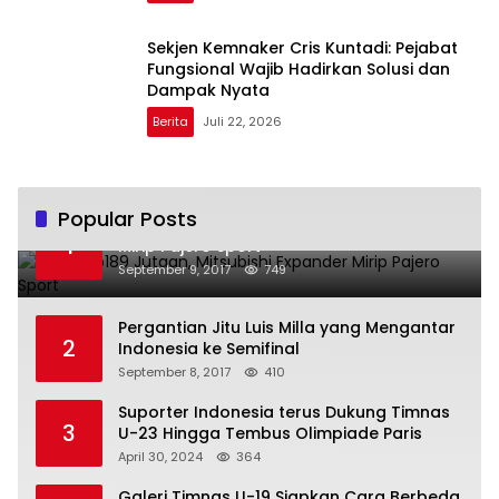
Sekjen Kemnaker Cris Kuntadi: Pejabat
Fungsional Wajib Hadirkan Solusi dan
Dampak Nyata
Berita
Juli 22, 2026
Popular Posts
Harga Rp189 Jutaan, Mitsubishi Expander
1
Mirip Pajero Sport
September 9, 2017
749
Pergantian Jitu Luis Milla yang Mengantar
2
Indonesia ke Semifinal
September 8, 2017
410
Suporter Indonesia terus Dukung Timnas
3
U-23 Hingga Tembus Olimpiade Paris
April 30, 2024
364
Galeri Timnas U-19 Siapkan Cara Berbeda