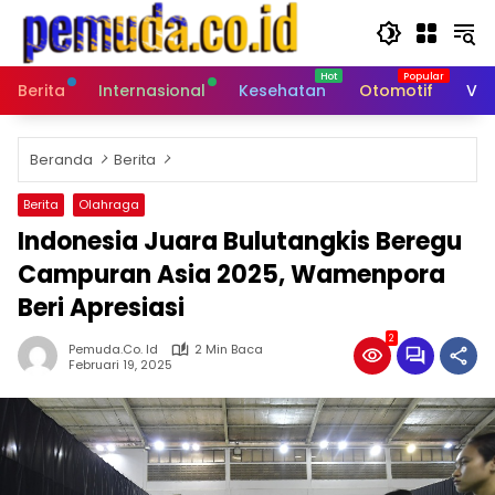
Langsung
ke
konten
Berita
Internasional
Kesehatan
Otomotif
Vid
Beranda
Berita
Berita
Olahraga
Indonesia Juara Bulutangkis Beregu
Campuran Asia 2025, Wamenpora
Beri Apresiasi
2
Pemuda.co. Id
2 Min Baca
Februari 19, 2025