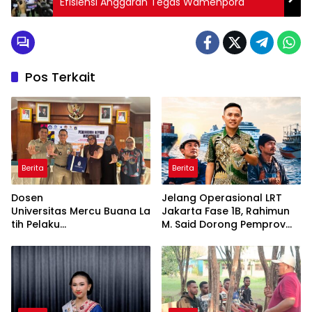
Efisiensi Anggaran Tegas Wamenpora
Pos Terkait
Berita
Berita
Dosen
Jelang Operasional LRT
Universitas Mercu Buana La
Jakarta Fase 1B, Rahimun
tih Pelaku
M. Said Dorong Pemprov
UMKM Rumahan Naik Kelas
DKI Bentuk Jakarta
Lewat Kemasan
Economic Corridor
dan Pemasaran Digital
Initiative