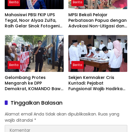
Berita
Berita
Mahasiswi PBSI FKIP UPS
MPSI Bekali Pelajar
Tegal, Noor Alyaa Zulfa,
Perbatasan Papua dengan
Raih Gelar Sinok Fotogenik
Advokasi Non-Litigasi dan
Kota Tegal 2026
Literasi Media Sosial
Berita
Berita
Gelombang Protes
Sekjen Kemnaker Cris
Mengarah ke DPP
Kuntadi: Pejabat
Demokrat, KOMANDO Bawa
Fungsional Wajib Hadirkan
Lima Tuntutan terhadap
Solusi dan Dampak Nyata
Dody Hanggodo
Tinggalkan Balasan
Alamat email Anda tidak akan dipublikasikan.
Ruas yang
wajib ditandai
*