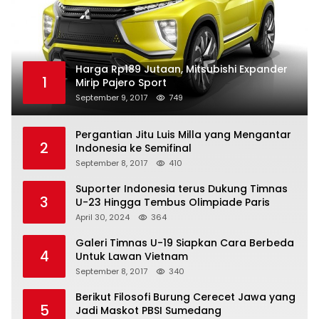
Harga Rp189 Jutaan, Mitsubishi Expander
1
Mirip Pajero Sport
September 9, 2017
749
Pergantian Jitu Luis Milla yang Mengantar
2
Indonesia ke Semifinal
September 8, 2017
410
Suporter Indonesia terus Dukung Timnas
3
U-23 Hingga Tembus Olimpiade Paris
April 30, 2024
364
Galeri Timnas U-19 Siapkan Cara Berbeda
4
Untuk Lawan Vietnam
September 8, 2017
340
Berikut Filosofi Burung Cerecet Jawa yang
5
Jadi Maskot PBSI Sumedang