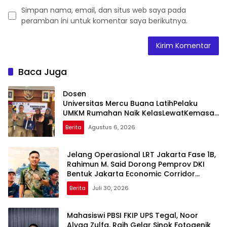
Simpan nama, email, dan situs web saya pada
peramban ini untuk komentar saya berikutnya.
Baca Juga
Dosen
Universitas Mercu Buana LatihPelaku
UMKM Rumahan Naik KelasLewatKemasan
dan Pemasaran Digital
Berita
Agustus 6, 2026
Jelang Operasional LRT Jakarta Fase 1B,
Rahimun M. Said Dorong Pemprov DKI
Bentuk Jakarta Economic Corridor
Initiative
Berita
Juli 30, 2026
Mahasiswi PBSI FKIP UPS Tegal, Noor
Alyaa Zulfa, Raih Gelar Sinok Fotogenik