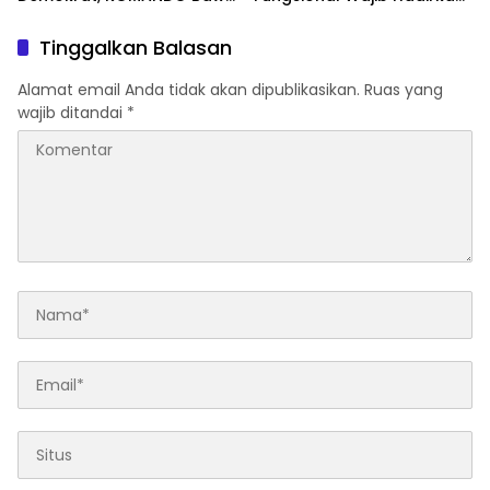
Lima Tuntutan terhadap
Solusi dan Dampak Nyata
Dody Hanggodo
Tinggalkan Balasan
Alamat email Anda tidak akan dipublikasikan.
Ruas yang
wajib ditandai
*