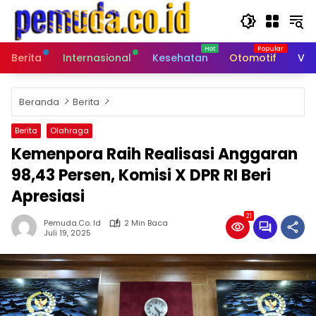
Langsung
ke
konten
Berita
Internasional
Kesehatan
Otomotif
Vid
Beranda
Berita
Berita
Olahraga
Kemenpora Raih Realisasi Anggaran
98,43 Persen, Komisi X DPR RI Beri
Apresiasi
21
Pemuda.co. Id
2 Min Baca
Juli 19, 2025