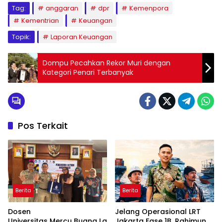
Tag:
anggaran
dpr
Kemenpora
Kementrian
Keuangan
Topik:
Laporan Keuangan
Dompu Pecahkan Rekor Muri dengan
Kategori Penari Terbanyak
Pos Terkait
Berita
Berita
Dosen
Jelang Operasional LRT
Universitas Mercu Buana La
Jakarta Fase 1B, Rahimun