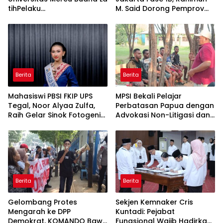
tihPelaku
M. Said Dorong Pemprov
UMKM Rumahan Naik Kelas
DKI Bentuk Jakarta
LewatKemasan
Economic Corridor
dan Pemasaran Digital
Initiative
Berita
Berita
Mahasiswi PBSI FKIP UPS
MPSI Bekali Pelajar
Tegal, Noor Alyaa Zulfa,
Perbatasan Papua dengan
Raih Gelar Sinok Fotogenik
Advokasi Non-Litigasi dan
Kota Tegal 2026
Literasi Media Sosial
Berita
Berita
Gelombang Protes
Sekjen Kemnaker Cris
Mengarah ke DPP
Kuntadi: Pejabat
Demokrat, KOMANDO Bawa
Fungsional Wajib Hadirkan