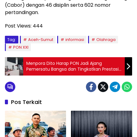
(Cabor) dengan 46 disiplin serta 602 nomor
pertandingan.
Post Views:
444
Tag:
Aceh-Sumut
informasi
Olahraga
PON XXI
Menpora Dito Harap PON Jadi Ajang
Pemersatu Bangsa dan Tingkatkan Prestasi
Olahraga
Pos Terkait