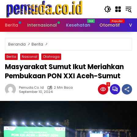
Langsung
ke
konten
Berita
Internasional
Kesehatan
Otomotif
Vid
Beranda
Berita
Berita
Nasional
Olahraga
Masyarakat Sumut Ikut Meriahkan
Pembukaan PON XXI Aceh-Sumut
6
Pemuda.co. Id
2 Min Baca
September 10, 2024