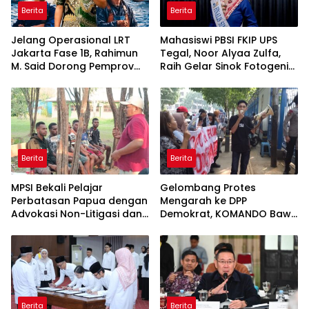
Berita
Berita
Jelang Operasional LRT
Mahasiswi PBSI FKIP UPS
Jakarta Fase 1B, Rahimun
Tegal, Noor Alyaa Zulfa,
M. Said Dorong Pemprov
Raih Gelar Sinok Fotogenik
DKI Bentuk Jakarta
Kota Tegal 2026
Economic Corridor
Initiative
Berita
Berita
MPSI Bekali Pelajar
Gelombang Protes
Perbatasan Papua dengan
Mengarah ke DPP
Advokasi Non-Litigasi dan
Demokrat, KOMANDO Bawa
Literasi Media Sosial
Lima Tuntutan terhadap
Dody Hanggodo
Berita
Berita