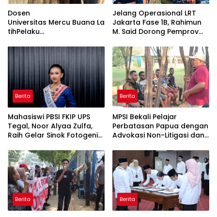
Dosen
Jelang Operasional LRT
Universitas Mercu Buana La
Jakarta Fase 1B, Rahimun
tihPelaku
M. Said Dorong Pemprov
UMKM Rumahan Naik Kelas
DKI Bentuk Jakarta
LewatKemasan
Economic Corridor
dan Pemasaran Digital
Initiative
Berita
Berita
Mahasiswi PBSI FKIP UPS
MPSI Bekali Pelajar
Tegal, Noor Alyaa Zulfa,
Perbatasan Papua dengan
Raih Gelar Sinok Fotogenik
Advokasi Non-Litigasi dan
Kota Tegal 2026
Literasi Media Sosial
Berita
Berita