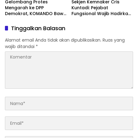
Gelombang Protes
Sekjen Kemnaker Cris
Mengarah ke DPP
Kuntadi: Pejabat
Demokrat, KOMANDO Bawa
Fungsional Wajib Hadirkan
Lima Tuntutan terhadap
Solusi dan Dampak Nyata
Dody Hanggodo
Tinggalkan Balasan
Alamat email Anda tidak akan dipublikasikan.
Ruas yang
wajib ditandai
*