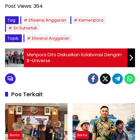
Post Views:
364
Tag:
Efisiensi Anggaran
Kemenpora
Sri Suhartuti
Topik:
Efisiensi Anggaran
Menpora Dito Diskusikan Kolaborasi Dengan
B-Universe
Pos Terkait
Berita
Berita