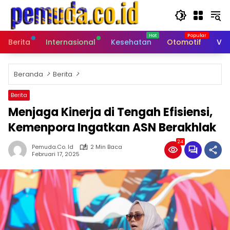
Langsung
ke
konten
Berita
Internasional
Kesehatan
Otomotif
Vid
Beranda
Berita
Berita
Menjaga Kinerja di Tengah Efisiensi,
Kemenpora Ingatkan ASN Berakhlak
24
Pemuda.co. Id
2 Min Baca
Februari 17, 2025