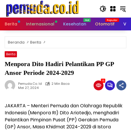
Langsung
ke
konten
Berita
Internasional
Kesehatan
Otomotif
Vid
Beranda
Berita
Berita
Menpora Dito Hadiri Pelantikan PP GP
Ansor Periode 2024-2029
16
Pemuda.co. Id
2 Min Baca
Mei 27, 2024
JAKARTA – Menteri Pemuda dan Olahraga Republik
Indonesia (Menpora RI) Dito Ariotedjo, menghadiri
Pelantikan Pimpinan Pusat (PP) Gerakan Pemuda
(GP) Ansor, Masa Khidmat 2024-2029 di Istora