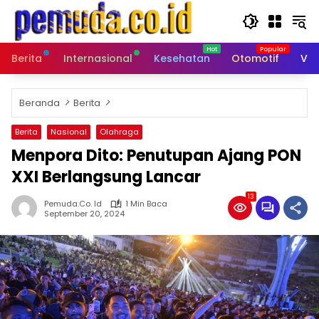
Langsung
ke
konten
Berita
Internasional
Kesehatan
Otomotif
Vid
Beranda
Berita
Berita
Nasional
Olahraga
Menpora Dito: Penutupan Ajang PON
XXI Berlangsung Lancar
13
Pemuda.co. Id
1 Min Baca
September 20, 2024