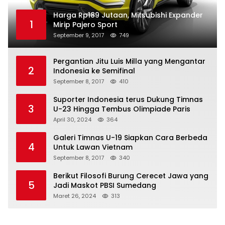
Harga Rp189 Jutaan, Mitsubishi Expander
1
Mirip Pajero Sport
September 9, 2017
749
Pergantian Jitu Luis Milla yang Mengantar
2
Indonesia ke Semifinal
September 8, 2017
410
Suporter Indonesia terus Dukung Timnas
3
U-23 Hingga Tembus Olimpiade Paris
April 30, 2024
364
Galeri Timnas U-19 Siapkan Cara Berbeda
4
Untuk Lawan Vietnam
September 8, 2017
340
Berikut Filosofi Burung Cerecet Jawa yang
5
Jadi Maskot PBSI Sumedang
Maret 26, 2024
313