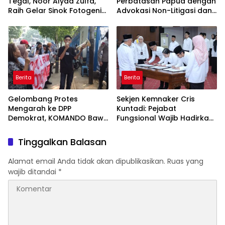
Tegal, Noor Alyaa Zulfa,
Perbatasan Papua dengan
Raih Gelar Sinok Fotogenik
Advokasi Non-Litigasi dan
Kota Tegal 2026
Literasi Media Sosial
Berita
Berita
Gelombang Protes
Sekjen Kemnaker Cris
Mengarah ke DPP
Kuntadi: Pejabat
Demokrat, KOMANDO Bawa
Fungsional Wajib Hadirkan
Lima Tuntutan terhadap
Solusi dan Dampak Nyata
Dody Hanggodo
Tinggalkan Balasan
Alamat email Anda tidak akan dipublikasikan.
Ruas yang
wajib ditandai
*