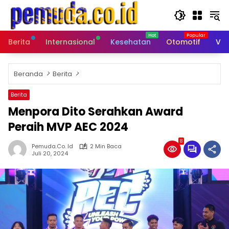
Langsung
ke
konten
Berita
Internasional
Kesehatan
Otomotif
Vid
Beranda
Berita
Berita
Menpora Dito Serahkan Award
Peraih MVP AEC 2024
8
Pemuda.co. Id
2 Min Baca
Juli 20, 2024