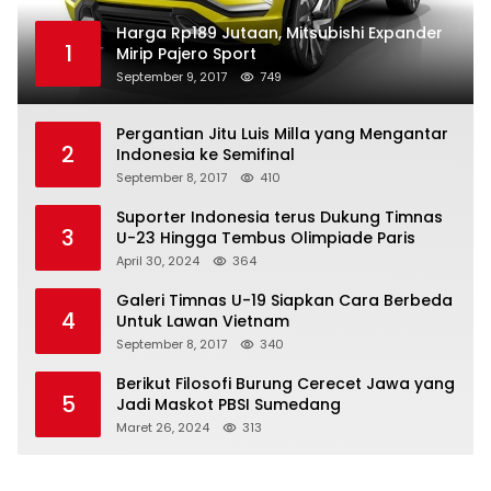
Harga Rp189 Jutaan, Mitsubishi Expander
1
Mirip Pajero Sport
September 9, 2017
749
Pergantian Jitu Luis Milla yang Mengantar
2
Indonesia ke Semifinal
September 8, 2017
410
Suporter Indonesia terus Dukung Timnas
3
U-23 Hingga Tembus Olimpiade Paris
April 30, 2024
364
Galeri Timnas U-19 Siapkan Cara Berbeda
4
Untuk Lawan Vietnam
September 8, 2017
340
Berikut Filosofi Burung Cerecet Jawa yang
5
Jadi Maskot PBSI Sumedang
Maret 26, 2024
313