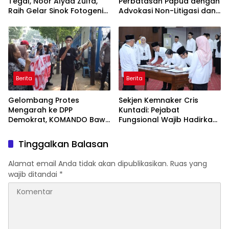
Tegal, Noor Alyaa Zulfa,
Perbatasan Papua dengan
Raih Gelar Sinok Fotogenik
Advokasi Non-Litigasi dan
Kota Tegal 2026
Literasi Media Sosial
Berita
Berita
Gelombang Protes
Sekjen Kemnaker Cris
Mengarah ke DPP
Kuntadi: Pejabat
Demokrat, KOMANDO Bawa
Fungsional Wajib Hadirkan
Lima Tuntutan terhadap
Solusi dan Dampak Nyata
Dody Hanggodo
Tinggalkan Balasan
Alamat email Anda tidak akan dipublikasikan.
Ruas yang
wajib ditandai
*