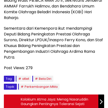
Bidang Wasit PB.IBCA MMA Jo Ir, Sekretaris Jenderal
AMMAF Farrukh Halimov, dan Bendahara Umum
Komite Olahraga Beladiri Indonesia (KOBI) Hari
Raharjo.
Sementara dari Kemenpora ikut mendampingi
Deputi Bidang Peningkatan Prestasi Olahraga
Surono, Direktur LPDUK/Inaspro Ferry Kono, dan Staf
Khusus Bidang Peningkatan Prestasi dan
Pengembangan Industri Olahraga Ardima Rama
Putra.
Post Views:
279
Tag:
atlet
Bela Diri
Topik:
Perkembangan MMa
Kolokium Atma Jaya: Menag Nasaruddin
Gaungkan Pentingnya Toleransi Sejati