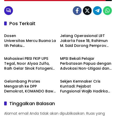
Pos Terkait
Berita
Berita
Dosen
Jelang Operasional LRT
Universitas Mercu Buana La
Jakarta Fase 1B, Rahimun
tih Pelaku
M. Said Dorong Pemprov
Berita
Berita
UMKM Rumahan Naik Kelas
DKI Bentuk Jakarta
Lewat Kemasan
Economic Corridor
Mahasiswi PBSI FKIP UPS
MPSI Bekali Pelajar
dan Pemasaran Digital
Initiative
Tegal, Noor Alyaa Zulfa,
Perbatasan Papua dengan
Raih Gelar Sinok Fotogenik
Advokasi Non-Litigasi dan
Berita
Berita
Kota Tegal 2026
Literasi Media Sosial
Gelombang Protes
Sekjen Kemnaker Cris
Mengarah ke DPP
Kuntadi: Pejabat
Demokrat, KOMANDO Bawa
Fungsional Wajib Hadirkan
Lima Tuntutan terhadap
Solusi dan Dampak Nyata
Dody Hanggodo
Tinggalkan Balasan
Alamat email Anda tidak akan dipublikasikan.
Ruas yang