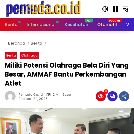
Langsung
ke
konten
Berita
Internasional
Kesehatan
Otomotif
Vid
Beranda
Berita
Berita
Olahraga
Miliki Potensi Olahraga Bela Diri Yang
Besar, AMMAF Bantu Perkembangan
Atlet
8
Pemuda.co. Id
2 Min Baca
Februari 24, 2025