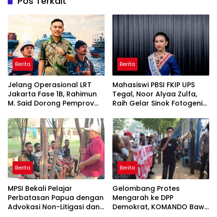
Pos Terkait
Berita
Berita
Jelang Operasional LRT
Mahasiswi PBSI FKIP UPS
Jakarta Fase 1B, Rahimun
Tegal, Noor Alyaa Zulfa,
M. Said Dorong Pemprov
Raih Gelar Sinok Fotogenik
DKI Bentuk Jakarta
Kota Tegal 2026
Economic Corridor
Initiative
Berita
Berita
MPSI Bekali Pelajar
Gelombang Protes
Perbatasan Papua dengan
Mengarah ke DPP
Advokasi Non-Litigasi dan
Demokrat, KOMANDO Bawa
Literasi Media Sosial
Lima Tuntutan terhadap