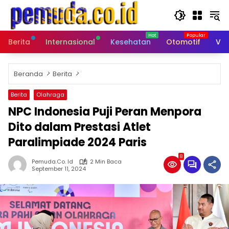
Langsung
ke
konten
Berita
Internasional
Kesehatan
Otomotif
Vid
Beranda
Berita
Berita
Olahraga
NPC Indonesia Puji Peran Menpora
Dito dalam Prestasi Atlet
Paralimpiade 2024 Paris
8
Pemuda.co. Id
2 Min Baca
September 11, 2024