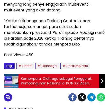
menyongsong penyelenggaraan multievent-
multievent yang akan datang.
“Ketika fisik bangunan Training Center ini baru
terlihat saja, semangat para atlet sudah
membuahkan prestasi di Paralimpiade. Apalagi nanti
di Paralimpiade 2028 ketika Training Centernya
sudah digunakan,” tandas Menpora Dito.
Post Views:
489
Tag:
Berita
Olahraga
Paralimpiade
Kemenpora: Olahraga sebagai Penggerak
Pembangunan Nasional di PON XXI Aceh
Sumut