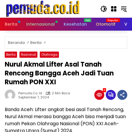
Langsung
ke
konten
Berita
Internasional
Kesehatan
Otomotif
Vid
Beranda
Berita
Berita
Nasional
Olahraga
Nurul Akmal Lifter Asal Tanah
Rencong Bangga Aceh Jadi Tuan
Rumah PON XXI
8
Pemuda.co. Id
2 Min Baca
September 7, 2024
Banda Aceh: Lifter angkat besi asal Tanah Rencong,
Nurul Akmal merasa bangga Aceh bisa menjadi tuan
rumah Pekan Olahraga Nasional (PON) XXI Aceh-
Sumatra Utara (Sumut) 2024.