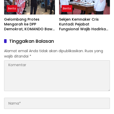
Berita
Berita
Gelombang Protes
Sekjen Kemnaker Cris
Mengarah ke DPP
Kuntadi: Pejabat
Demokrat, KOMANDO Bawa
Fungsional Wajib Hadirkan
Lima Tuntutan terhadap
Solusi dan Dampak Nyata
Dody Hanggodo
Tinggalkan Balasan
Alamat email Anda tidak akan dipublikasikan.
Ruas yang
wajib ditandai
*