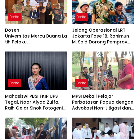
Berita
Berita
Dosen
Jelang Operasional LRT
Universitas Mercu Buana La
Jakarta Fase 1B, Rahimun
tih Pelaku
M. Said Dorong Pemprov
UMKM Rumahan Naik Kelas
DKI Bentuk Jakarta
Lewat Kemasan
Economic Corridor
dan Pemasaran Digital
Initiative
Berita
Berita
Mahasiswi PBSI FKIP UPS
MPSI Bekali Pelajar
Tegal, Noor Alyaa Zulfa,
Perbatasan Papua dengan
Raih Gelar Sinok Fotogenik
Advokasi Non-Litigasi dan
Kota Tegal 2026
Literasi Media Sosial