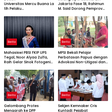
Universitas Mercu Buana La
Jakarta Fase 1B, Rahimun
tih Pelaku
M. Said Dorong Pemprov
UMKM Rumahan Naik Kelas
DKI Bentuk Jakarta
Lewat Kemasan
Economic Corridor
dan Pemasaran Digital
Initiative
Berita
Berita
Mahasiswi PBSI FKIP UPS
MPSI Bekali Pelajar
Tegal, Noor Alyaa Zulfa,
Perbatasan Papua dengan
Raih Gelar Sinok Fotogenik
Advokasi Non-Litigasi dan
Kota Tegal 2026
Literasi Media Sosial
Berita
Berita
Gelombang Protes
Sekjen Kemnaker Cris
Mengarah ke DPP
Kuntadi: Pejabat