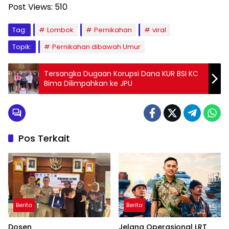
Post Views:
510
Tag:
Lombok
Pernikahan
viral
Topik:
Pernikahan dibawah Umur
Tersangka Dugaan Korupsi Dana KUR BSI KC
Bima Dilimpahkan ke JPU
Pos Terkait
Berita
Berita
Dosen
Jelang Operasional LRT