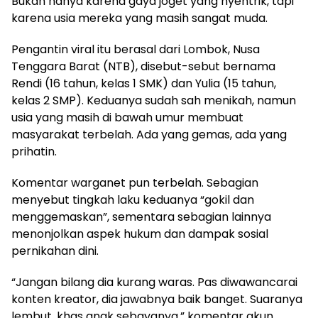
Bukan hanya karena gaya joget yang nyentrik, tapi
karena usia mereka yang masih sangat muda.
Pengantin viral itu berasal dari Lombok, Nusa
Tenggara Barat (NTB), disebut-sebut bernama
Rendi (16 tahun, kelas 1 SMK) dan Yulia (15 tahun,
kelas 2 SMP). Keduanya sudah sah menikah, namun
usia yang masih di bawah umur membuat
masyarakat terbelah. Ada yang gemas, ada yang
prihatin.
Komentar warganet pun terbelah. Sebagian
menyebut tingkah laku keduanya “gokil dan
menggemaskan”, sementara sebagian lainnya
menonjolkan aspek hukum dan dampak sosial
pernikahan dini.
“Jangan bilang dia kurang waras. Pas diwawancarai
konten kreator, dia jawabnya baik banget. Suaranya
lembut, khas anak sebayanya,” komentar akun