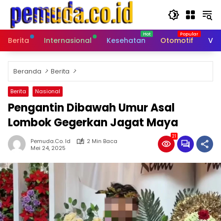
Langsung
ke
konten
Berita
Internasional
Kesehatan
Otomotif
Vid
Beranda
Berita
Berita
Nasional
Pengantin Dibawah Umur Asal
Lombok Gegerkan Jagat Maya
21
Pemuda.co. Id
2 Min Baca
Mei 24, 2025