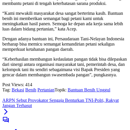
membantu petani di tengah keterbatasan sarana produksi.
“Kami mewakili masyarakat desa sangat berterima kasih. Bantuan
benih ini memberikan semangat bagi petani kami untuk
meningkatkan hasil panen. Semoga ke depan ada kerja sama lebih
luas dalam bidang pertanian,” kata Acep.
Dengan adanya bantuan ini, Persaudaraan Tani-Nelayan Indonesia
berharap bisa memicu semangat kemandirian petani sekaligus
memperkuat ketahanan pangan daerah.
“Keberhasilan membangun kedaulatan pangan tidak bisa dilepaskan
dari sinergi antara organisasi masyarakat tani, pemerintah desa, dan
kelompok tani itu sendiri sebagaimana visi Bapak Presiden yang
gencar dalam membangun swasembada pangan”, pungkasnya.
Post Views:
414
Tag:
Bekasi
Benih
Pertanian
Topik:
Bantuan Benih Unggul
ARPN Sebut Provokator Sengaja Benturkan TNI-Polri, Rakyat
Jangan Terhasut