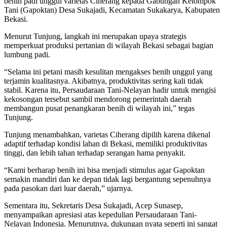
benih padi unggul varietas Ciherang kepada Gabungan Kelompok
Tani (Gapoktan) Desa Sukajadi, Kecamatan Sukakarya, Kabupaten
Bekasi.
Menurut Tunjung, langkah ini merupakan upaya strategis
memperkuat produksi pertanian di wilayah Bekasi sebagai bagian
lumbung padi.
“Selama ini petani masih kesulitan mengakses benih unggul yang
terjamin kualitasnya. Akibatnya, produktivitas sering kali tidak
stabil. Karena itu, Persaudaraan Tani-Nelayan hadir untuk mengisi
kekosongan tersebut sambil mendorong pemerintah daerah
membangun pusat penangkaran benih di wilayah ini,” tegas
Tunjung.
Tunjung menambahkan, varietas Ciherang dipilih karena dikenal
adaptif terhadap kondisi lahan di Bekasi, memiliki produktivitas
tinggi, dan lebih tahan terhadap serangan hama penyakit.
“Kami berharap benih ini bisa menjadi stimulus agar Gapoktan
semakin mandiri dan ke depan tidak lagi bergantung sepenuhnya
pada pasokan dari luar daerah,” ujarnya.
Sementara itu, Sekretaris Desa Sukajadi, Acep Sunasep,
menyampaikan apresiasi atas kepedulian Persaudaraan Tani-
Nelayan Indonesia. Menurutnya, dukungan nyata seperti ini sangat