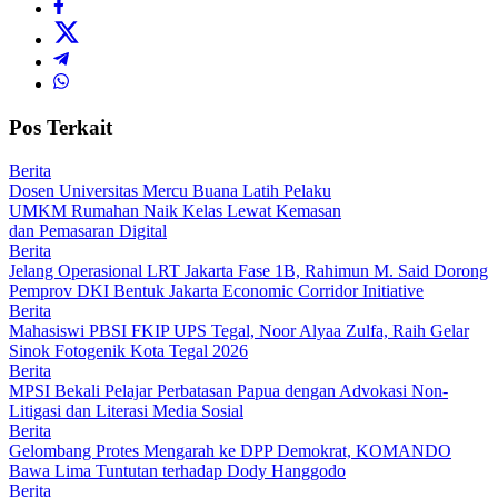
Pos Terkait
Berita
Dosen Universitas Mercu Buana Latih Pelaku
UMKM Rumahan Naik Kelas Lewat Kemasan
dan Pemasaran Digital
Berita
Jelang Operasional LRT Jakarta Fase 1B, Rahimun M. Said Dorong
Pemprov DKI Bentuk Jakarta Economic Corridor Initiative
Berita
Mahasiswi PBSI FKIP UPS Tegal, Noor Alyaa Zulfa, Raih Gelar
Sinok Fotogenik Kota Tegal 2026
Berita
MPSI Bekali Pelajar Perbatasan Papua dengan Advokasi Non-
Litigasi dan Literasi Media Sosial
Berita
Gelombang Protes Mengarah ke DPP Demokrat, KOMANDO
Bawa Lima Tuntutan terhadap Dody Hanggodo
Berita