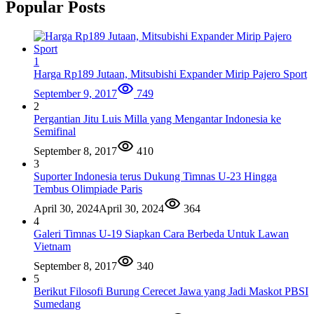
Popular Posts
1
Harga Rp189 Jutaan, Mitsubishi Expander Mirip Pajero Sport
September 9, 2017
749
2
Pergantian Jitu Luis Milla yang Mengantar Indonesia ke
Semifinal
September 8, 2017
410
3
Suporter Indonesia terus Dukung Timnas U-23 Hingga
Tembus Olimpiade Paris
April 30, 2024
April 30, 2024
364
4
Galeri Timnas U-19 Siapkan Cara Berbeda Untuk Lawan
Vietnam
September 8, 2017
340
5
Berikut Filosofi Burung Cerecet Jawa yang Jadi Maskot PBSI
Sumedang