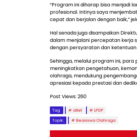
“Program ini diharap bisa menjadi l
profesional. Intinya saya menjembat
cepat dan berjalan dengan baik,” j
Hal senada juga disampaikan Direkt
dalam menjalani percepatan kerja 
dengan persyaratan dan ketentuan
Sehingga, melalui program ini, par
meningkatkan pengetahuan, kemampu
olahraga, mendukung pengembangan 
apresiasi kepada prestasi dan dedika
Post Views:
260
Tag:
atlet
LPDP
Topik:
Beasiswa Olahraga