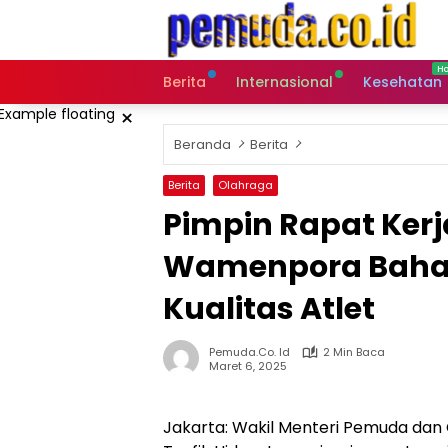
Langsung
ke
konten
Berita
Internasional
Kesehatan
×
Beranda
Berita
Berita
Olahraga
Pimpin Rapat Ker
Wamenpora Bahas
Kualitas Atlet
Pemuda.co. Id
2 Min Baca
Maret 6, 2025
Jakarta: Wakil Menteri Pemuda dan