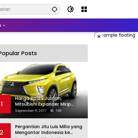
a
×
Popular Posts
Harga Rp189 Jutaan,
1
Mitsubishi Expander Mirip
Pajero Sport
September 9, 2017
749
Pergantian Jitu Luis Milla yang
2
Mengantar Indonesia ke