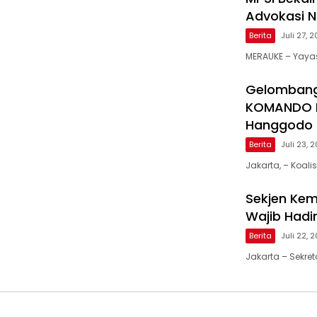
Advokasi No
Berita
Juli 27, 
MERAUKE – Yayas
Gelombang
KOMANDO B
Hanggodo
Berita
Juli 23, 
Jakarta, – Koa
Sekjen Kem
Wajib Hadi
Berita
Juli 22, 
Jakarta – Sekre