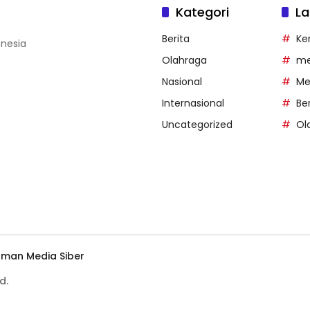
Kategori
La
Berita
Ke
onesia
Olahraga
me
Nasional
Me
Internasional
Ber
Uncategorized
Ol
man Media Siber
d.