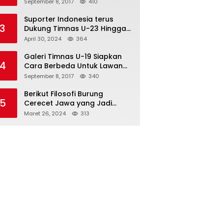
Semifinal
September 8, 2017
410
Suporter Indonesia terus
3
Dukung Timnas U-23 Hingga
Tembus Olimpiade Paris
April 30, 2024
364
Galeri Timnas U-19 Siapkan
4
Cara Berbeda Untuk Lawan
Vietnam
September 8, 2017
340
Berikut Filosofi Burung
5
Cerecet Jawa yang Jadi
Maskot PBSI Sumedang
Maret 26, 2024
313