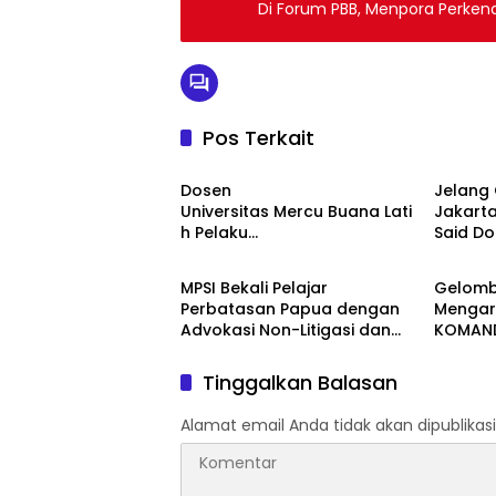
Di Forum PBB, Menpora Perkena
Pos Terkait
Berita
Berita
Dosen
Jelang 
Universitas Mercu Buana Lati
Jakarta
h Pelaku
Said D
Berita
Berita
UMKM Rumahan Naik Kelas
Bentuk
Lewat Kemasan
Corridor
MPSI Bekali Pelajar
Gelomb
dan Pemasaran Digital
Perbatasan Papua dengan
Mengar
Advokasi Non-Litigasi dan
KOMAND
Literasi Media Sosial
Tuntut
Hangg
Tinggalkan Balasan
Alamat email Anda tidak akan dipublikasi