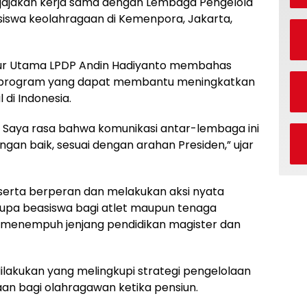
jajakan kerja sama dengan Lembaga Pengelola
siswa keolahragaan di Kemenpora, Jakarta,
ur Utama LPDP Andin Hadiyanto membahas
 program yang dapat membantu meningkatkan
l di Indonesia.
ni. Saya rasa bahwa komunikasi antar-lembaga ini
ngan baik, sesuai dengan arahan Presiden,” ujar
 serta berperan dan melakukan aksi nyata
upa beasiswa bagi atlet maupun tenaga
 menempuh jenjang pendidikan magister dan
 dilakukan yang melingkupi strategi pengelolaan
an bagi olahragawan ketika pensiun.