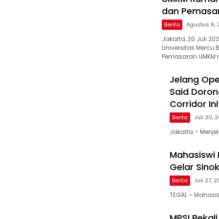
dan Pemasar
Berita
Agustus 6,
Jakarta, 20 Juli 
Universitas Mercu
Pemasaran UMKM me
Jelang Ope
Said Doron
Corridor Ini
Berita
Juli 30, 
Jakarta – Menjel
Mahasiswi P
Gelar Sino
Berita
Juli 27, 
TEGAL – Mahasis
MPSI Bekal