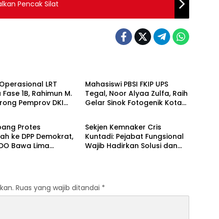
lkan Pencak Silat
Berita
Operasional LRT
Mahasiswi PBSI FKIP UPS
 Fase 1B, Rahimun M.
Tegal, Noor Alyaa Zulfa, Raih
orong Pemprov DKI
Gelar Sinok Fotogenik Kota
Berita
 Jakarta Economic
Tegal 2026
 Initiative
ang Protes
Sekjen Kemnaker Cris
ah ke DPP Demokrat,
Kuntadi: Pejabat Fungsional
O Bawa Lima
Wajib Hadirkan Solusi dan
an terhadap Dody
Dampak Nyata
odo
kan.
Ruas yang wajib ditandai
*