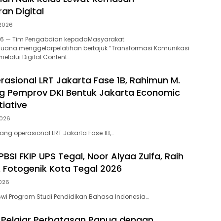
an Digital
 2026
2026 — Tim Pengabdian kepadaMasyarakat
 Buana menggelarpelatihan bertajuk “Transformasi Komunikasi
lalui Digital Content…
rasional LRT Jakarta Fase 1B, Rahimun M.
g Pemprov DKI Bentuk Jakarta Economic
tiative
2026
ang operasional LRT Jakarta Fase 1B,…
BSI FKIP UPS Tegal, Noor Alyaa Zulfa, Raih
k Fotogenik Kota Tegal 2026
2026
wi Program Studi Pendidikan Bahasa Indonesia…
i Pelajar Perbatasan Papua dengan