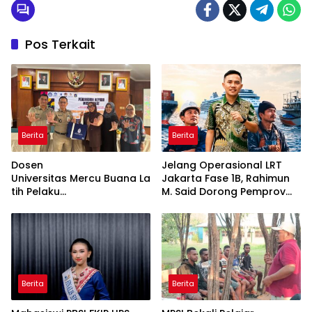
Pos Terkait
Berita
Berita
Dosen
Jelang Operasional LRT
Universitas Mercu Buana La
Jakarta Fase 1B, Rahimun
tih Pelaku
M. Said Dorong Pemprov
UMKM Rumahan Naik Kelas
DKI Bentuk Jakarta
Lewat Kemasan
Economic Corridor
dan Pemasaran Digital
Initiative
Berita
Berita