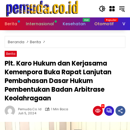
Langsung
ke
konten
Berita
Internasional
Kesehatan
Otomotif
Vid
Beranda
Berita
Berita
Plt. Karo Hukum dan Kerjasama
Kemenpora Buka Rapat Lanjutan
Pembahasan Dasar Hukum
Pembentukan Badan Arbitrase
Keolahragaan
8
Pemuda.co. Id
1 Min Baca
Juli 5, 2024