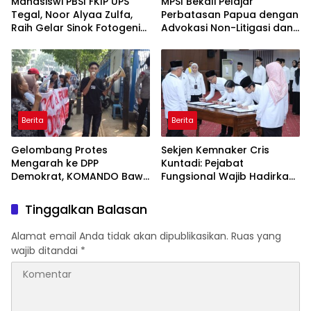
Mahasiswi PBSI FKIP UPS
MPSI Bekali Pelajar
Tegal, Noor Alyaa Zulfa,
Perbatasan Papua dengan
Raih Gelar Sinok Fotogenik
Advokasi Non-Litigasi dan
Kota Tegal 2026
Literasi Media Sosial
Berita
Berita
Gelombang Protes
Sekjen Kemnaker Cris
Mengarah ke DPP
Kuntadi: Pejabat
Demokrat, KOMANDO Bawa
Fungsional Wajib Hadirkan
Lima Tuntutan terhadap
Solusi dan Dampak Nyata
Dody Hanggodo
Tinggalkan Balasan
Alamat email Anda tidak akan dipublikasikan.
Ruas yang
wajib ditandai
*