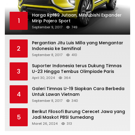
Harga Rp189 Jutaan, Mitsubishi Expander
1
Mirip Pajero Sport
September 9, 2017
749
Pergantian Jitu Luis Milla yang Mengantar
2
Indonesia ke Semifinal
September 8, 2017
410
Suporter Indonesia terus Dukung Timnas
3
U-23 Hingga Tembus Olimpiade Paris
April 30, 2024
364
Galeri Timnas U-19 Siapkan Cara Berbeda
4
Untuk Lawan Vietnam
September 8, 2017
340
Berikut Filosofi Burung Cerecet Jawa yang
5
Jadi Maskot PBSI Sumedang
Maret 26, 2024
313