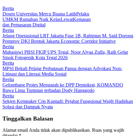
Berita
Dosen Universitas Mercu Buana LatihPelaku
UMKM Rumahan Naik KelasLewatKemasan
dan Pemasaran Digital
Berita
Jelang Operasional LRT Jakarta Fase 1B, Rahimun M. Said Dorong
Pemprov DKI Bentuk Jakarta Economic Corridor Initiative
Berita
Mahasiswi PBSI FKIP UPS Tegal, Noor Alyaa Zulfa, Raih Gelar
Sinok Fotogenik Kota Tegal 2026
Berita
MPSI Bekali Pelajar Perbatasan Papua dengan Advokasi Non-
Litigasi dan Literasi Media Sosial
Berita
Gelombang Protes Mengarah ke DPP Demokrat, KOMANDO
Bawa Lima Tuntutan terhadap Dody Hanggodo
Berita
Sekjen Kemnaker Cris Kuntadi: Pejabat Fungsional Wajib Hadirkan
Solusi dan Dampak Nyata
Tinggalkan Balasan
Alamat email Anda tidak akan dipublikasikan.
Ruas yang wajib
ditandai
*