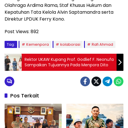
Olahraga Ardima Rama, Staf Khusus Hukum dan
Kepatuhan Tata Kelola Alvin Saptamandra serta
Direktur LPDUK Ferry Kono.
Post Views:
892
Tag:
Kemenpora
kolaborasi
Rafi Ahmad
Rektor UKAW Kupang Prof. Godlief F. Neonufa
Sampaikan Tujuannya Pada Menpora Dito
Pos Terkait