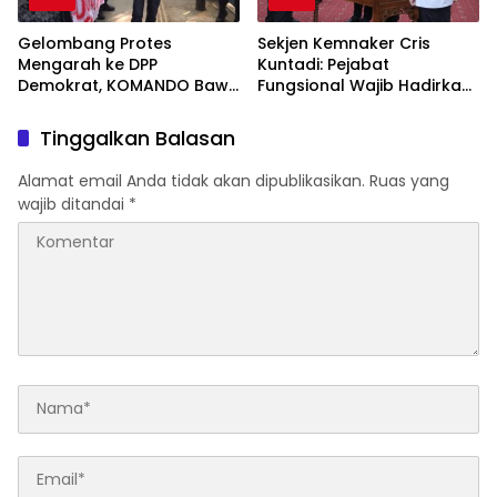
Gelombang Protes
Sekjen Kemnaker Cris
Mengarah ke DPP
Kuntadi: Pejabat
Demokrat, KOMANDO Bawa
Fungsional Wajib Hadirkan
Lima Tuntutan terhadap
Solusi dan Dampak Nyata
Dody Hanggodo
Tinggalkan Balasan
Alamat email Anda tidak akan dipublikasikan.
Ruas yang
wajib ditandai
*