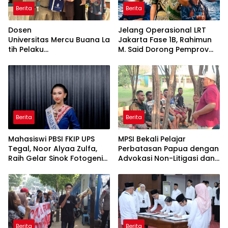
Berita
Berita
Dosen
Jelang Operasional LRT
Universitas Mercu Buana La
Jakarta Fase 1B, Rahimun
tih Pelaku
M. Said Dorong Pemprov
UMKM Rumahan Naik Kelas
DKI Bentuk Jakarta
Lewat Kemasan
Economic Corridor
dan Pemasaran Digital
Initiative
Berita
Berita
Mahasiswi PBSI FKIP UPS
MPSI Bekali Pelajar
Tegal, Noor Alyaa Zulfa,
Perbatasan Papua dengan
Raih Gelar Sinok Fotogenik
Advokasi Non-Litigasi dan
Kota Tegal 2026
Literasi Media Sosial
Berita
Berita