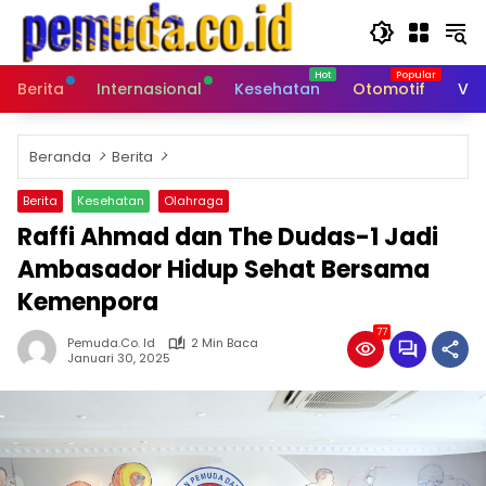
Langsung
ke
konten
Berita
Internasional
Kesehatan
Otomotif
Vid
Beranda
Berita
Berita
Kesehatan
Olahraga
Raffi Ahmad dan The Dudas-1 Jadi
Ambasador Hidup Sehat Bersama
Kemenpora
77
Pemuda.co. Id
2 Min Baca
Januari 30, 2025