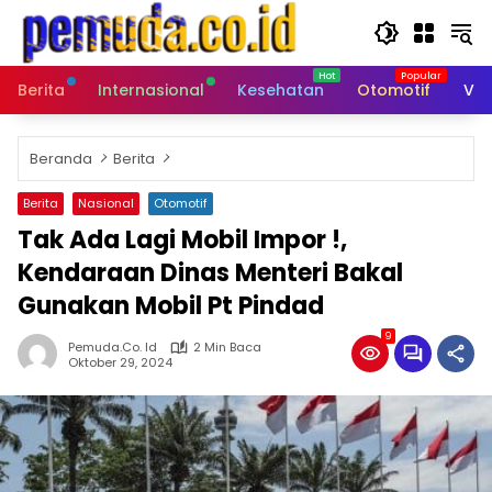
Langsung
ke
konten
Berita
Internasional
Kesehatan
Otomotif
Vid
Beranda
Berita
Berita
Nasional
Otomotif
Tak Ada Lagi Mobil Impor !,
Kendaraan Dinas Menteri Bakal
Gunakan Mobil Pt Pindad
9
Pemuda.co. Id
2 Min Baca
Oktober 29, 2024