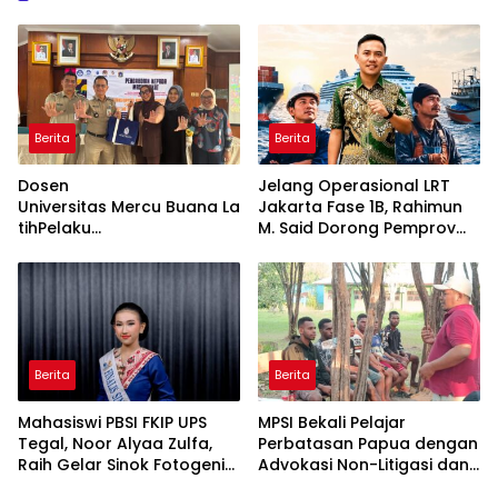
Berita
Berita
Dosen
Jelang Operasional LRT
Universitas Mercu Buana La
Jakarta Fase 1B, Rahimun
tihPelaku
M. Said Dorong Pemprov
UMKM Rumahan Naik Kelas
DKI Bentuk Jakarta
LewatKemasan
Economic Corridor
dan Pemasaran Digital
Initiative
Berita
Berita
Mahasiswi PBSI FKIP UPS
MPSI Bekali Pelajar
Tegal, Noor Alyaa Zulfa,
Perbatasan Papua dengan
Raih Gelar Sinok Fotogenik
Advokasi Non-Litigasi dan
Kota Tegal 2026
Literasi Media Sosial