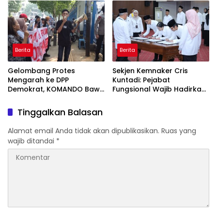
Berita
Berita
Gelombang Protes
Sekjen Kemnaker Cris
Mengarah ke DPP
Kuntadi: Pejabat
Demokrat, KOMANDO Bawa
Fungsional Wajib Hadirkan
Lima Tuntutan terhadap
Solusi dan Dampak Nyata
Dody Hanggodo
Tinggalkan Balasan
Alamat email Anda tidak akan dipublikasikan.
Ruas yang
wajib ditandai
*