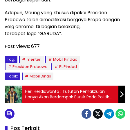
Adapun, Maung yang khusus dipakai Presiden
Prabowo telah dimodifikasi bergaya Eropa dengan
velg chrome. Di bagian belakang,
terdapat logo “GARUDA”.
Post Views:
677
Tag:
menteri
Mobil Pindad
Presiden Prabowo
Pt Pindad
Topik:
Mobil Dinas
Heri Herdiawanto : Tututan Pemakzulan
Hanya Akan Berdampak Buruk Pada Politik
dan Pemerintahan
Pos Terkait