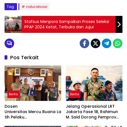
Tag:
naturalisasi
Stafsus Menpora Sampaikan Proses Seleksi
PPAP 2024 Ketat, Terbuka dan Jujur
Pos Terkait
Berita
Berita
Dosen
Jelang Operasional LRT
Universitas Mercu Buana La
Jakarta Fase 1B, Rahimun
tih Pelaku
M. Said Dorong Pemprov
UMKM Rumahan Naik Kelas
DKI Bentuk Jakarta