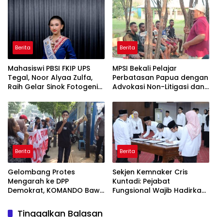
Lewat Kemasan
Economic Corridor
dan Pemasaran Digital
Initiative
Berita
Berita
Mahasiswi PBSI FKIP UPS
MPSI Bekali Pelajar
Tegal, Noor Alyaa Zulfa,
Perbatasan Papua dengan
Raih Gelar Sinok Fotogenik
Advokasi Non-Litigasi dan
Kota Tegal 2026
Literasi Media Sosial
Berita
Berita
Gelombang Protes
Sekjen Kemnaker Cris
Mengarah ke DPP
Kuntadi: Pejabat
Demokrat, KOMANDO Bawa
Fungsional Wajib Hadirkan
Lima Tuntutan terhadap
Solusi dan Dampak Nyata
Dody Hanggodo
Tinggalkan Balasan