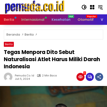
Langsung
ke
konten
Berita
Internasional
Kesehatan
Otomotif
Vid
Beranda
Berita
Berita
Tegas Menpora Dito Sebut
Naturalisasi Atlet Harus Miliki Darah
Indonesia
8
Pemuda.co. Id
2 Min Baca
Juli 5, 2024