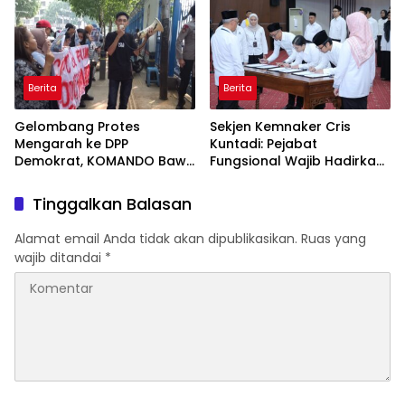
Berita
Berita
Gelombang Protes
Sekjen Kemnaker Cris
Mengarah ke DPP
Kuntadi: Pejabat
Demokrat, KOMANDO Bawa
Fungsional Wajib Hadirkan
Lima Tuntutan terhadap
Solusi dan Dampak Nyata
Dody Hanggodo
Tinggalkan Balasan
Alamat email Anda tidak akan dipublikasikan.
Ruas yang
wajib ditandai
*