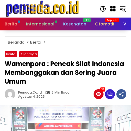
Langsung
ke
konten
Berita
Internasional
Kesehatan
Otomotif
Vid
Beranda
Berita
Berita
Olahraga
Wamenpora : Pencak Silat Indonesia
Membanggakan dan Sering Juara
Umum
38
Pemuda.co. Id
3 Min Baca
Agustus 4, 2025