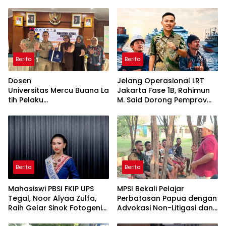
Berita
Berita
Dosen
Jelang Operasional LRT
Universitas Mercu Buana La
Jakarta Fase 1B, Rahimun
tih Pelaku
M. Said Dorong Pemprov
UMKM Rumahan Naik Kelas
DKI Bentuk Jakarta
Lewat Kemasan
Economic Corridor
dan Pemasaran Digital
Initiative
Berita
Berita
Mahasiswi PBSI FKIP UPS
MPSI Bekali Pelajar
Tegal, Noor Alyaa Zulfa,
Perbatasan Papua dengan
Raih Gelar Sinok Fotogenik
Advokasi Non-Litigasi dan
Kota Tegal 2026
Literasi Media Sosial