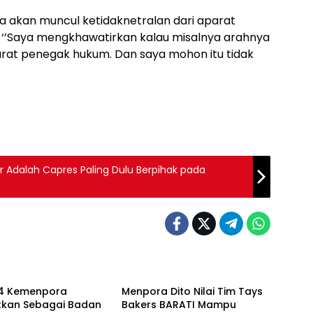
a akan muncul ketidaknetralan dari aparat
‘’Saya mengkhawatirkan kalau misalnya arahnya
rat penegak hukum. Dan saya mohon itu tidak
 Adalah Capres Paling Dulu Berpihak pada
Galeri
24 Kemenpora
Menpora Dito Nilai Tim Tays
tkan Sebagai Badan
Bakers BARATI Mampu