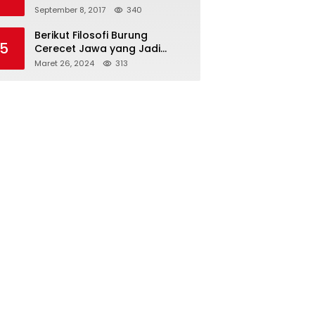
Vietnam
September 8, 2017
340
Berikut Filosofi Burung
5
Cerecet Jawa yang Jadi
Maskot PBSI Sumedang
Maret 26, 2024
313