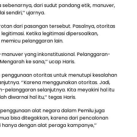
ya sebenarnya, dari sudut pandang etik, manuver,
 sendiri,’’ ujarnya.
rotan dari pasangan tersebut. Pasalnya, otoritas
gitimasi. Ketika legitimasi dipersoalkan,
 memicu pelanggaran lain.
-manuver yang inkonstitusional. Pelanggaran-
. Mengarah ke sana,’’ ucap Haris.
 penggunaan otoritas untuk menutupi kesalahan
utnya. ‘’Karena menggunakan otoritas. Jadi,
pelanggaran selanjutnya. Kita meyakini hal itu
ah diwarnai hal itu,’’ tegas Haris.
 penggunaan alat negara dalam Pemilu juga
 semua bisa ditegakkan, karena dari pencalonan
gi hanya dengan alat peraga kampanye,’’