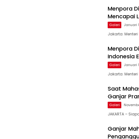
Menpora Di
Mencapai L
Galeri
Januari 
Jakarta: Menter
Menpora Di
Indonesia
Galeri
Januari 
Jakarta: Menter
Saat Mahas
Ganjar Pra
Galeri
Novembe
JAKARTA – Siap
Ganjar Ma
Penganggu