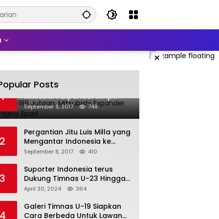
a
×
Popular Posts
Harga Rp189 Jutaan,
1
Mitsubishi Expander Mirip
Pajero Sport
September 9, 2017
749
Pergantian Jitu Luis Milla yang
2
Mengantar Indonesia ke
Semifinal
September 8, 2017
410
Suporter Indonesia terus
3
Dukung Timnas U-23 Hingga
Tembus Olimpiade Paris
April 30, 2024
364
Galeri Timnas U-19 Siapkan
4
Cara Berbeda Untuk Lawan