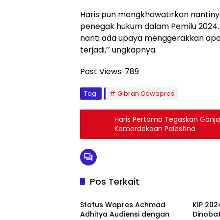
Haris pun mengkhawatirkan nantiny
penegak hukum dalam Pemilu 2024. 
nanti ada upaya menggerakkan apa
terjadi,’’ ungkapnya.
Post Views:
789
Tag:
Gibran Cawapres
Haris Pertama Tegaskan Ganjar
Kemerdekaan Palestina
Pos Terkait
Galeri
Galeri
Stafus Wapres Achmad
KIP 20
Adhitya Audiensi dengan
Dinoba