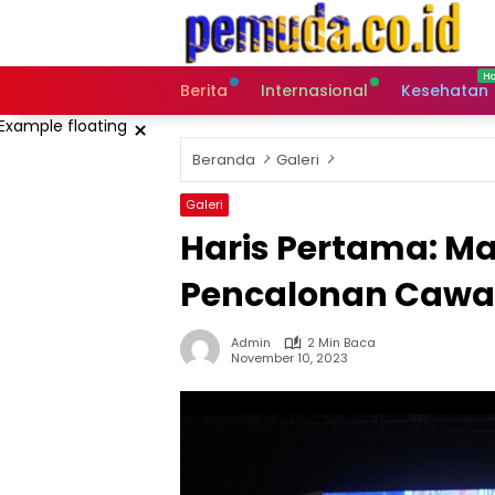
Langsung
ke
konten
Berita
Internasional
Kesehatan
×
Beranda
Galeri
Galeri
Haris Pertama: Ma
Pencalonan Cawa
Admin
2 Min Baca
November 10, 2023