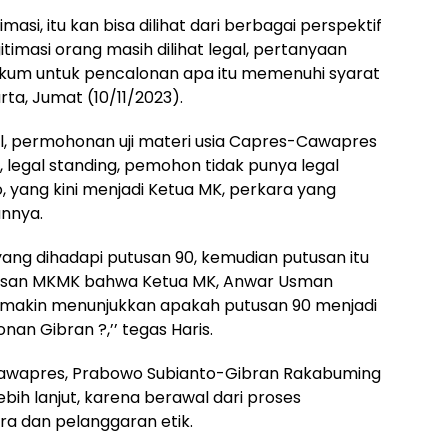
imasi, itu kan bisa dilihat dari berbagai perspektif
timasi orang masih dilihat legal, pertanyaan
hukum untuk pencalonan apa itu memenuhi syarat
rta, Jumat (10/11/2023).
l, permohonan uji materi usia Capres-Cawapres
 legal standing, pemohon tidak punya legal
o, yang kini menjadi Ketua MK, perkara yang
annya.
yang dihadapi putusan 90, kemudian putusan itu
tusan MKMK bahwa Ketua MK, Anwar Usman
 semakin menunjukkan apakah putusan 90 menjadi
an Gibran ?,’’ tegas Haris.
awapres, Prabowo Subianto-Gibran Rakabuming
h lanjut, karena berawal dari proses
ra dan pelanggaran etik.