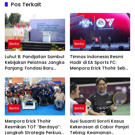
Pos Terkait
Berita
Berita
Luhut B. Pandjaitan Sambut
Timnas Indonesia Resmi
Kebijakan Pelatnas Jangka
Hadir di EA Sports FC:
Panjang: Fondasi Baru
Menpora Erick Thohir Sebut
Prestasi Olahraga
Industri Olahraga Nasional
Nasional
Naik Level
Berita
Berita
Menpora Erick Thohir
Susi Susanti Soroti Kasus
Resmikan TOT “Berdaya”:
Kekerasan di Cabor Panjat
Langkah Strategis Perkuat
Tebing: Keamanan