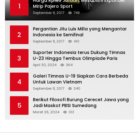
Harga Rp189 Jutaan, Mitsubishi Expander
1
Mirip Pajero Sport
September 9, 2017
749
Pergantian Jitu Luis Milla yang Mengantar
2
Indonesia ke Semifinal
September 8, 2017
410
Suporter Indonesia terus Dukung Timnas
3
U-23 Hingga Tembus Olimpiade Paris
April 30, 2024
364
Galeri Timnas U-19 Siapkan Cara Berbeda
4
Untuk Lawan Vietnam
September 8, 2017
340
Berikut Filosofi Burung Cerecet Jawa yang
5
Jadi Maskot PBSI Sumedang
Maret 26, 2024
313