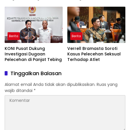
Ekosistem Olahraga
Pelatnas Adalah Hal
Disabilitas
Mutlak
Berita
Berita
KONI Pusat Dukung
Verrell Bramasta Soroti
Investigasi Dugaan
Kasus Pelecehan Seksual
Pelecehan di Panjat Tebing
Terhadap Atlet
Tinggalkan Balasan
Alamat email Anda tidak akan dipublikasikan.
Ruas yang
wajib ditandai
*