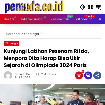
Langsung
ke
konten
Berita
Internasional
Kesehatan
Otomotif
Vid
Beranda
Olahraga
Olahraga
Kunjungi Latihan Pesenam Rifda,
Menpora Dito Harap Bisa Ukir
Sejarah di Olimpiade 2024 Paris
6
Pemuda.co. Id
2 Min Baca
Juni 7, 2024