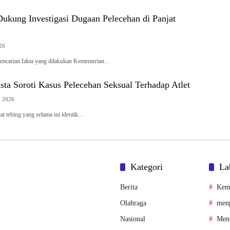
ukung Investigasi Dugaan Pelecehan di Panjat
26
encarian fakta yang dilakukan Kementerian…
sta Soroti Kasus Pelecehan Seksual Terhadap Atlet
, 2026
at tebing yang selama ini identik…
Kategori
La
Berita
Kem
Olahraga
menp
Nasional
Men