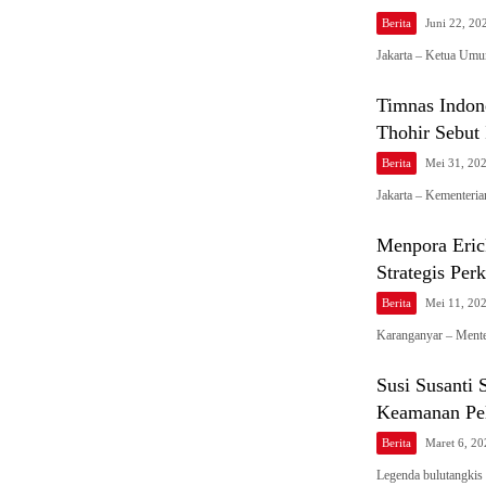
Berita
Juni 22, 20
Jakarta – Ketua Umu
Timnas Indon
Thohir Sebut 
Berita
Mei 31, 20
Jakarta – Kementer
Menpora Eric
Strategis Per
Berita
Mei 11, 20
Karanganyar – Ment
Susi Susanti 
Keamanan Pel
Berita
Maret 6, 20
Legenda bulutangkis 