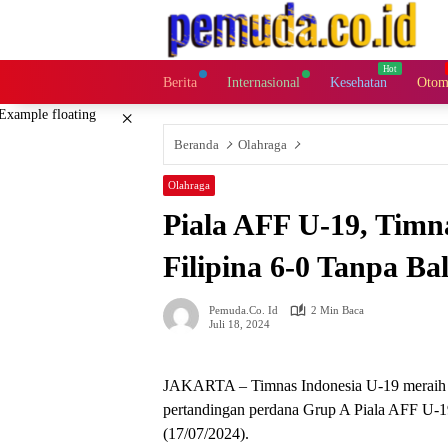
Langsung
ke
konten
Berita
Internasional
Kesehatan
Otom
×
Beranda
Olahraga
Olahraga
Piala AFF U-19, Timn
Filipina 6-0 Tanpa Ba
Pemuda.co. Id
2 Min Baca
Juli 18, 2024
JAKARTA – Timnas Indonesia U-19 meraih k
pertandingan perdana Grup A Piala AFF U-1
(17/07/2024).