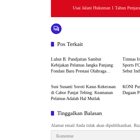
Usai Jalani Hukuman 1 Tahun Penjara
Pos Terkait
Berita
Berita
Luhut B. Pandjaitan Sambut
Timnas I
Kebijakan Pelatnas Jangka Panjang:
Sports F
Fondasi Baru Prestasi Olahraga
Sebut Ind
Berita
Berita
Nasional
Naik Lev
Susi Susanti Soroti Kasus Kekerasan
KONI Pus
di Cabor Panjat Tebing: Keamanan
Dugaan Pe
Pelatnas Adalah Hal Mutlak
Tinggalkan Balasan
Alamat email Anda tidak akan dipublikasikan.
Rua