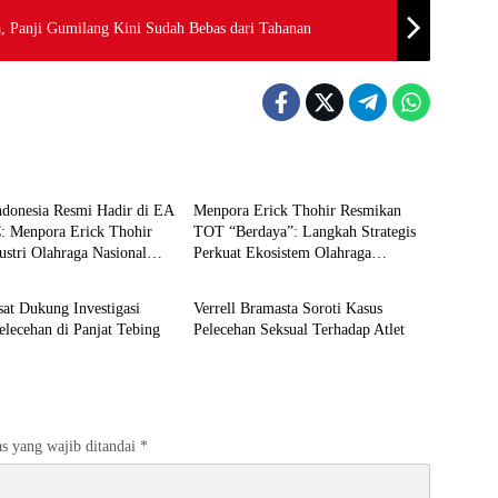
, Panji Gumilang Kini Sudah Bebas dari Tahanan
Berita
ndonesia Resmi Hadir di EA
Menpora Erick Thohir Resmikan
C: Menpora Erick Thohir
TOT “Berdaya”: Langkah Strategis
ustri Olahraga Nasional
Perkuat Ekosistem Olahraga
Berita
el
Disabilitas
at Dukung Investigasi
Verrell Bramasta Soroti Kasus
lecehan di Panjat Tebing
Pelecehan Seksual Terhadap Atlet
s yang wajib ditandai
*