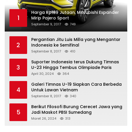
Harga Rp189 Jutaan, Mitsubishi Expander
1
Mirip Pajero Sport
September 9, 2017
749
Pergantian Jitu Luis Milla yang Mengantar
2
Indonesia ke Semifinal
September 8, 2017
410
Suporter Indonesia terus Dukung Timnas
3
U-23 Hingga Tembus Olimpiade Paris
April 30, 2024
364
Galeri Timnas U-19 Siapkan Cara Berbeda
4
Untuk Lawan Vietnam
September 8, 2017
340
Berikut Filosofi Burung Cerecet Jawa yang
5
Jadi Maskot PBSI Sumedang
Maret 26, 2024
313