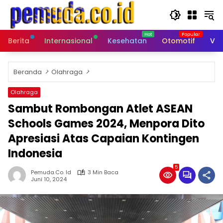
Langsung
ke
konten
Berita
Internasional
Kesehatan
Otomotif
Vid
Beranda
Olahraga
Olahraga
Sambut Rombongan Atlet ASEAN
Schools Games 2024, Menpora Dito
Apresiasi Atas Capaian Kontingen
Indonesia
5
Pemuda.co. Id
3 Min Baca
Juni 10, 2024