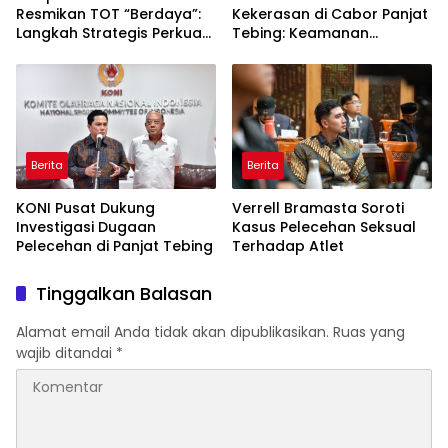
Resmikan TOT “Berdaya”:
Kekerasan di Cabor Panjat
Langkah Strategis Perkuat
Tebing: Keamanan
Ekosistem Olahraga
Pelatnas Adalah Hal
Disabilitas
Mutlak
Berita
Berita
KONI Pusat Dukung
Verrell Bramasta Soroti
Investigasi Dugaan
Kasus Pelecehan Seksual
Pelecehan di Panjat Tebing
Terhadap Atlet
Tinggalkan Balasan
Alamat email Anda tidak akan dipublikasikan.
Ruas yang
wajib ditandai
*