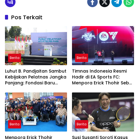
Pos Terkait
Berita
Berita
Luhut B. Pandjaitan Sambut
Timnas Indonesia Resmi
Kebijakan Pelatnas Jangka
Hadir di EA Sports FC:
Panjang: Fondasi Baru
Menpora Erick Thohir Sebut
Prestasi Olahraga
Industri Olahraga Nasional
Nasional
Naik Level
Berita
Berita
Menpora Erick Thohir
Susi Susanti Soroti Kasus