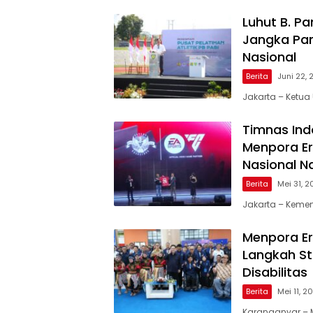
Luhut B. P
Jangka Pan
Nasional
Berita
Juni 22,
Jakarta – Ketua
Timnas Ind
Menpora Er
Nasional Na
Berita
Mei 31, 
Jakarta – Keme
Menpora Er
Langkah St
Disabilitas
Berita
Mei 11, 2
Karanganyar – M