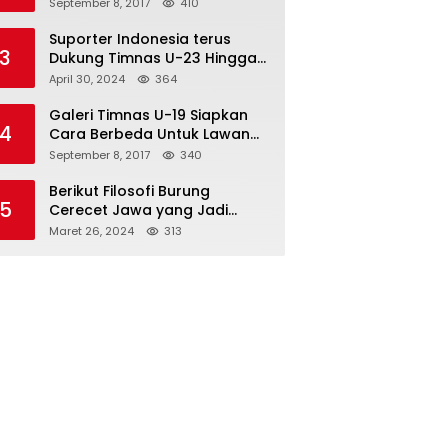
Semifinal
September 8, 2017
410
Suporter Indonesia terus
3
Dukung Timnas U-23 Hingga
Tembus Olimpiade Paris
April 30, 2024
364
Galeri Timnas U-19 Siapkan
4
Cara Berbeda Untuk Lawan
Vietnam
September 8, 2017
340
Berikut Filosofi Burung
5
Cerecet Jawa yang Jadi
Maskot PBSI Sumedang
Maret 26, 2024
313