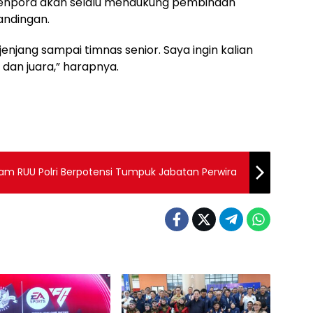
emenpora akan selalu mendukung pembinaan
andingan.
jenjang sampai timnas senior. Saya ingin kalian
dan juara,” harapnya.
am RUU Polri Berpotensi Tumpuk Jabatan Perwira