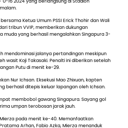
 U-16 2024 yang berlangsung di Stadion
 malam.
 bersama Ketua Umum PSSI Erick Thohir dan Wali
dari tribun VVIP, memberikan dukungan
 muda yang berhasil mengalahkan Singapura 3-
bih mendominasi jalanya pertandingan meskipun
wasit Koji Takasaki. Penalti ini diberikan setelah
ngan Putu di menit ke-29.
kan Nur Ichsan. Eksekusi Mao Zhixuan, kapten
 berhasil ditepis keluar lapangan oleh Ichsan.
 sempat membobol gawang Singapura. Sayang gol
nerima umpan terobosan jarak jauh.
as Mierza pada menit ke-40. Memanfaatkan
 Pratama Arhan, Fabio Azka, Mierza menanduk