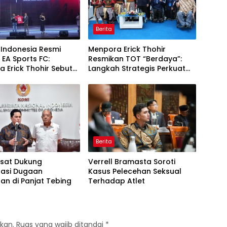
Berita
 Indonesia Resmi
Menpora Erick Thohir
i EA Sports FC:
Resmikan TOT “Berdaya”:
 Erick Thohir Sebut
Langkah Strategis Perkuat
i Olahraga Nasional
Ekosistem Olahraga
vel
Disabilitas
Berita
usat Dukung
Verrell Bramasta Soroti
gasi Dugaan
Kasus Pelecehan Seksual
an di Panjat Tebing
Terhadap Atlet
kan.
Ruas yang wajib ditandai
*