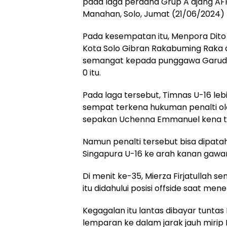
pada laga perdana Grup A ajang AFF
Manahan, Solo, Jumat (21/06/2024)
Pada kesempatan itu, Menpora Dito
Kota Solo Gibran Rakabuming Raka 
semangat kepada punggawa Garuda
0 itu.
Pada laga tersebut, Timnas U-16 le
sempat terkena hukuman penalti oleh 
sepakan Uchenna Emmanuel kena ta
Namun penalti tersebut bisa dipatah
Singapura U-16 ke arah kanan gawang
Di menit ke-35, Mierza Firjatullah
itu didahului posisi offside saat me
Kegagalan itu lantas dibayar tunt
lemparan ke dalam jarak jauh mirip