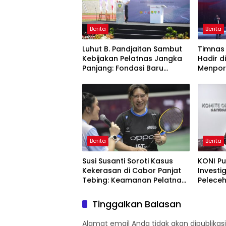
Berita
Berita
Luhut B. Pandjaitan Sambut
Timnas
Kebijakan Pelatnas Jangka
Hadir d
Panjang: Fondasi Baru
Menpora
Prestasi Olahraga Nasional
Industr
Naik Le
Berita
Berita
Susi Susanti Soroti Kasus
KONI P
Kekerasan di Cabor Panjat
Investi
Tebing: Keamanan Pelatnas
Peleceh
Adalah Hal Mutlak
Tinggalkan Balasan
Alamat email Anda tidak akan dipublikasi