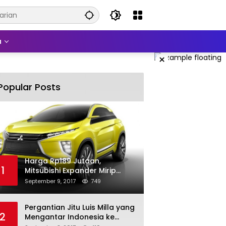
a
×
Popular Posts
Harga Rp189 Jutaan,
1
Mitsubishi Expander Mirip
Pajero Sport
September 9, 2017
749
Pergantian Jitu Luis Milla yang
2
Mengantar Indonesia ke