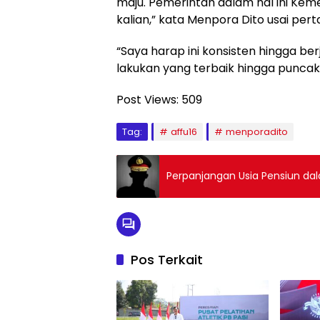
maju. Pemerintah dalam hal ini K
kalian,” kata Menpora Dito usai pert
“Saya harap ini konsisten hingga ber
lakukan yang terbaik hingga puncak 
Post Views:
509
Tag:
affu16
menporadito
Perpanjangan Usia Pensiun dal
Pos Terkait