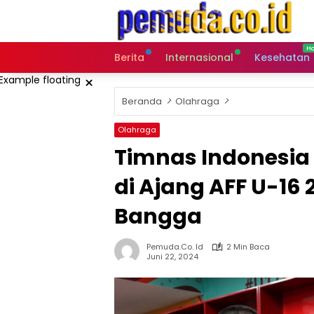
Langsung
ke
konten
Berita
Internasional
Kesehatan
×
Beranda
Olahraga
Olahraga
Timnas Indonesia
di Ajang AFF U-16 
Bangga
Pemuda.co. Id
2 Min Baca
Juni 22, 2024