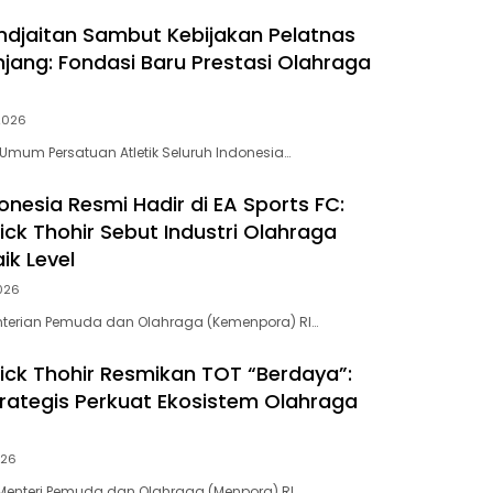
andjaitan Sambut Kebijakan Pelatnas
jang: Fondasi Baru Prestasi Olahraga
 2026
 Umum Persatuan Atletik Seluruh Indonesia…
onesia Resmi Hadir di EA Sports FC:
ick Thohir Sebut Industri Olahraga
ik Level
2026
nterian Pemuda dan Olahraga (Kemenpora) RI…
ick Thohir Resmikan TOT “Berdaya”:
rategis Perkuat Ekosistem Olahraga
026
enteri Pemuda dan Olahraga (Menpora) RI,…