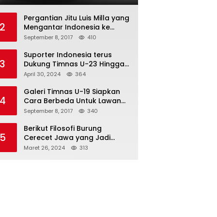
Pergantian Jitu Luis Milla yang
2
Mengantar Indonesia ke
Semifinal
September 8, 2017
410
Suporter Indonesia terus
3
Dukung Timnas U-23 Hingga
Tembus Olimpiade Paris
April 30, 2024
364
Galeri Timnas U-19 Siapkan
4
Cara Berbeda Untuk Lawan
Vietnam
September 8, 2017
340
Berikut Filosofi Burung
5
Cerecet Jawa yang Jadi
Maskot PBSI Sumedang
Maret 26, 2024
313