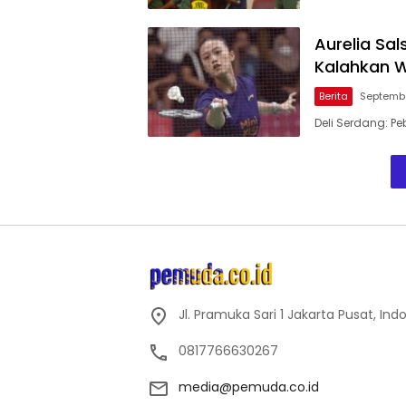
Aurelia Sal
Kalahkan W
Berita
Septembe
Deli Serdang: Pe
Jl. Pramuka Sari 1 Jakarta Pusat, Ind
0817766630267
media@pemuda.co.id