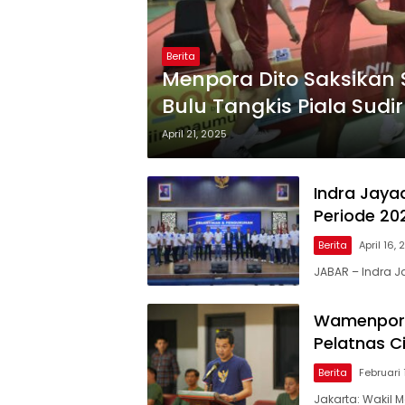
Berita
Menpora Dito Saksikan 
Bulu Tangkis Piala Sud
April 21, 2025
Indra Jaya
Periode 2
Berita
April 16,
JABAR – Indra J
Wamenpora 
Pelatnas C
Berita
Februari 
Jakarta: Wakil 