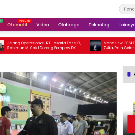
Otomotif
Video
Olahraga
Teknologi
Lainny
lang Operasional LRT Jakarta Fase 1B,
Mahasiswi PBSI FKIP UPS
himun M. Said Dorong Pemprov DKI
Zulfa, Raih Gelar Sinok 
ntuk Jakarta Economic Corridor
Tegal 2026
tiative