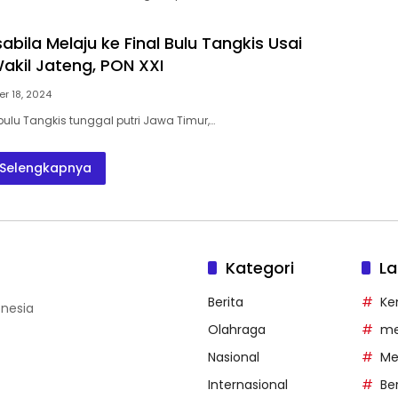
sabila Melaju ke Final Bulu Tangkis Usai
akil Jateng, PON XXI
r 18, 2024
bulu Tangkis tunggal putri Jawa Timur,…
Selengkapnya
Kategori
La
Berita
Ke
onesia
Olahraga
me
Nasional
Me
Internasional
Ber