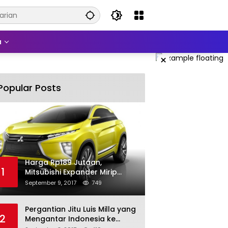
a
×
Popular Posts
Harga Rp189 Jutaan,
1
Mitsubishi Expander Mirip
Pajero Sport
September 9, 2017
749
Pergantian Jitu Luis Milla yang
2
Mengantar Indonesia ke