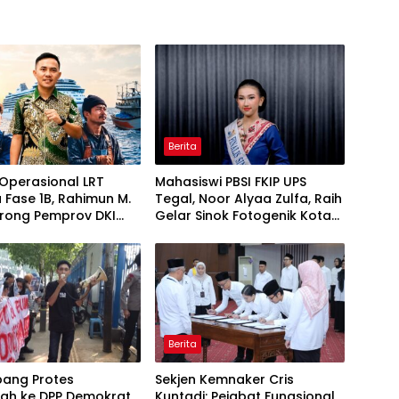
Berita
Operasional LRT
Mahasiswi PBSI FKIP UPS
 Fase 1B, Rahimun M.
Tegal, Noor Alyaa Zulfa, Raih
orong Pemprov DKI
Gelar Sinok Fotogenik Kota
 Jakarta Economic
Tegal 2026
 Initiative
Berita
ang Protes
Sekjen Kemnaker Cris
ah ke DPP Demokrat,
Kuntadi: Pejabat Fungsional