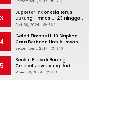
Semifinal
September 8, 2017
410
Suporter Indonesia terus
3
Dukung Timnas U-23 Hingga
Tembus Olimpiade Paris
April 30, 2024
364
Galeri Timnas U-19 Siapkan
4
Cara Berbeda Untuk Lawan
Vietnam
September 8, 2017
340
Berikut Filosofi Burung
5
Cerecet Jawa yang Jadi
Maskot PBSI Sumedang
Maret 26, 2024
313