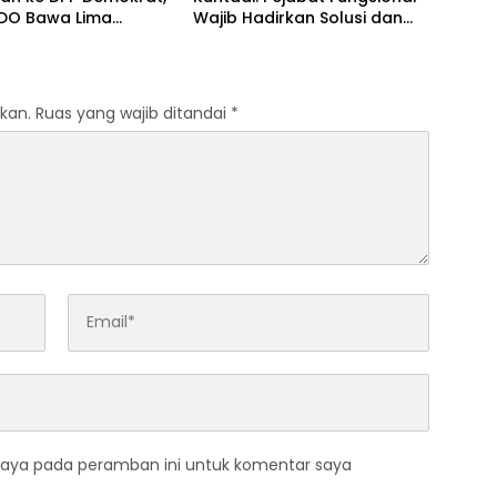
O Bawa Lima
Wajib Hadirkan Solusi dan
an terhadap Dody
Dampak Nyata
odo
kan.
Ruas yang wajib ditandai
*
saya pada peramban ini untuk komentar saya