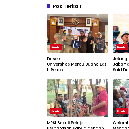
Pos Terkait
Berita
Berita
Dosen
Jelang 
Universitas Mercu Buana Lati
Jakarta
h Pelaku
Said D
UMKM Rumahan Naik Kelas
Bentuk
Lewat Kemasan
Corridor
dan Pemasaran Digital
Berita
Berita
MPSI Bekali Pelajar
Gelomb
Perbatasan Papua dengan
Mengar