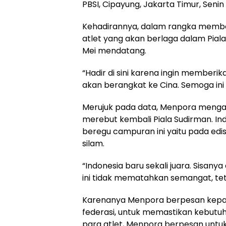
PBSI, Cipayung, Jakarta Timur, Senin
Kehadirannya, dalam rangka membe
atlet yang akan berlaga dalam Piala
Mei mendatang.
“Hadir di sini karena ingin member
akan berangkat ke Cina. Semoga ini 
Merujuk pada data, Menpora menga
merebut kembali Piala Sudirman. Ind
beregu campuran ini yaitu pada edis
silam.
“Indonesia baru sekali juara. Sisany
ini tidak mematahkan semangat, teta
Karenanya Menpora berpesan kepada p
federasi, untuk memastikan kebutuh
para atlet, Menpora berpesan untu