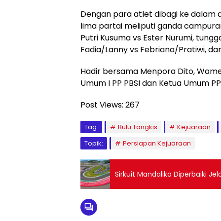
Dengan para atlet dibagi ke dalam d
lima partai meliputi ganda campuran
Putri Kusuma vs Ester Nurumi, tungga
Fadia/Lanny vs Febriana/Pratiwi, dan
Hadir bersama Menpora Dito, Wamen
Umum I PP PBSI dan Ketua Umum PP
Post Views:
267
Tag:
Bulu Tangkis
Kejuaraan
Topik:
Persiapan Kejuaraan
Sirkuit Mandalika Diperbaiki J