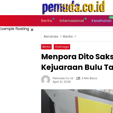
Langsung
ke
konten
Berita
Internasional
Kesehatan
×
Beranda
Berita
Berita
Olahraga
Menpora Dito Saks
Kejuaraan Bulu Ta
Pemuda.co. Id
2 Min Baca
April 21, 2025