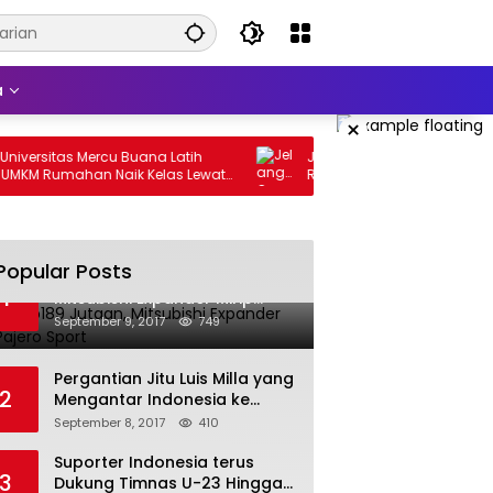
a
×
versitas Mercu Buana Latih
Jelang Operasional LRT Jakarta
KM Rumahan Naik Kelas Lewat
Rahimun M. Said Dorong Pempr
dan Pemasaran Digital
Bentuk Jakarta Economic Corri
Initiative
Popular Posts
Harga Rp189 Jutaan,
1
Mitsubishi Expander Mirip
Pajero Sport
September 9, 2017
749
Pergantian Jitu Luis Milla yang
2
Mengantar Indonesia ke
Semifinal
September 8, 2017
410
Suporter Indonesia terus
3
Dukung Timnas U-23 Hingga