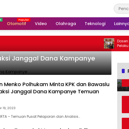
Otomotif
Video
Olahraga
Teknologi
Lainny
Dosen Uni
Pelaku UM
Kemasan 
saksi Janggal Dana Kampanye
n Menko Polhukam Minta KPK dan Bawaslu
saksi Janggal Dana Kampanye Temuan
 19, 2023
RTA – Temuan Pusat Pelaporan dan Analisis…