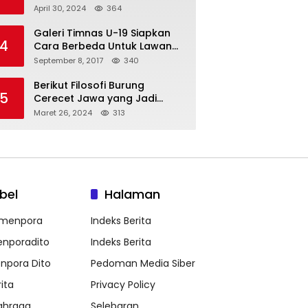
Tembus Olimpiade Paris
April 30, 2024
364
Galeri Timnas U-19 Siapkan
4
Cara Berbeda Untuk Lawan
Vietnam
September 8, 2017
340
Berikut Filosofi Burung
5
Cerecet Jawa yang Jadi
Maskot PBSI Sumedang
Maret 26, 2024
313
bel
Halaman
menpora
Indeks Berita
nporadito
Indeks Berita
npora Dito
Pedoman Media Siber
ita
Privacy Policy
ahraga
Selebaran