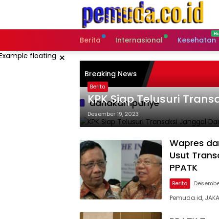
Langsung
ke
konten
Berita
Internasional
Kesehatan
×
Breaking News
Berita
KPK Siap Telusuri Tran
danakampanye
Desember 19, 2023
Wapres da
Usut Tran
PPATK
Berita
Desember
Pemuda.id, JAKA