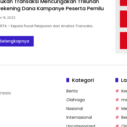
kan Transaksi Mencurigakan Triliunan
Rekening Dana Kampanye Peserta Pemilu
 19, 2023
RTA – Kepala Pusat Pelaporan dan Analisis Transaksi…
Selengkapnya
Kategori
La
Berita
Ke
onesia
Olahraga
me
Nasional
Me
Internasional
Ber
Uncategorized
Ol