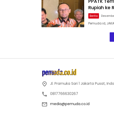
PPATK Temu
Rupiah ke 
Berita
Desember
Pemuda.id, JAKA
Jl. Pramuka Sari 1 Jakarta Pusat, Ind
0817766630267
media@pemuda.co.id