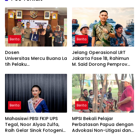
Berita
Berita
Dosen
Jelang Operasional LRT
Universitas Mercu Buana La
Jakarta Fase 1B, Rahimun
tih Pelaku
M. Said Dorong Pemprov
UMKM Rumahan Naik Kelas
DKI Bentuk Jakarta
Lewat Kemasan
Economic Corridor
dan Pemasaran Digital
Initiative
Berita
Berita
Mahasiswi PBSI FKIP UPS
MPSI Bekali Pelajar
Tegal, Noor Alyaa Zulfa,
Perbatasan Papua dengan
Raih Gelar Sinok Fotogenik
Advokasi Non-Litigasi dan
Kota Tegal 2026
Literasi Media Sosial