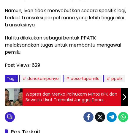
Namun, Ivan tidak menyebutkan secara spesifik lagi,
terkait transaksi parpol mana yang lebih tinggi nilai
transaksinya.
Hal itu dilakukan sebagai bentuk PPATK
melaksanakan tugas untuk membantu mengawal
pemilu.
Post Views:
629
Tag:
danakampanye
pesertapemilu
ppatk
Wapres dan Menko Polhukam Minta KPK dan
Bawaslu Usut Transaksi Janggal Dana
Kampanye Temuan PPATK
Pos Terkait