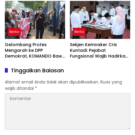
Berita
Berita
Gelombang Protes
Sekjen Kemnaker Cris
Mengarah ke DPP
Kuntadi: Pejabat
Demokrat, KOMANDO Bawa
Fungsional Wajib Hadirkan
Lima Tuntutan terhadap
Solusi dan Dampak Nyata
Dody Hanggodo
Tinggalkan Balasan
Alamat email Anda tidak akan dipublikasikan.
Ruas yang
wajib ditandai
*