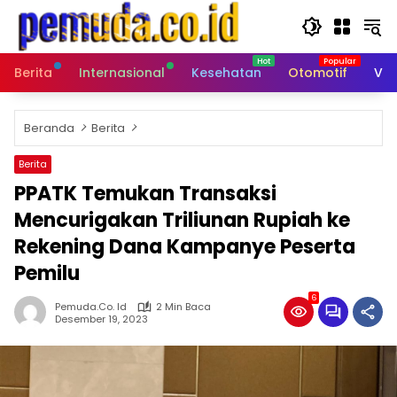
Langsung
ke
konten
Berita
Internasional
Kesehatan
Otomotif
Vid
Beranda
Berita
Berita
PPATK Temukan Transaksi
Mencurigakan Triliunan Rupiah ke
Rekening Dana Kampanye Peserta
Pemilu
6
Pemuda.co. Id
2 Min Baca
Desember 19, 2023