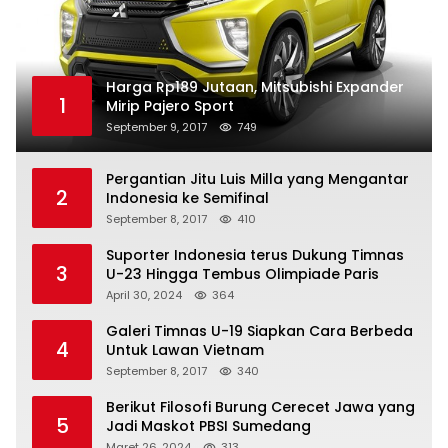
Harga Rp189 Jutaan, Mitsubishi Expander
1
Mirip Pajero Sport
September 9, 2017
749
Pergantian Jitu Luis Milla yang Mengantar
2
Indonesia ke Semifinal
September 8, 2017
410
Suporter Indonesia terus Dukung Timnas
3
U-23 Hingga Tembus Olimpiade Paris
April 30, 2024
364
Galeri Timnas U-19 Siapkan Cara Berbeda
4
Untuk Lawan Vietnam
September 8, 2017
340
Berikut Filosofi Burung Cerecet Jawa yang
5
Jadi Maskot PBSI Sumedang
Maret 26, 2024
313