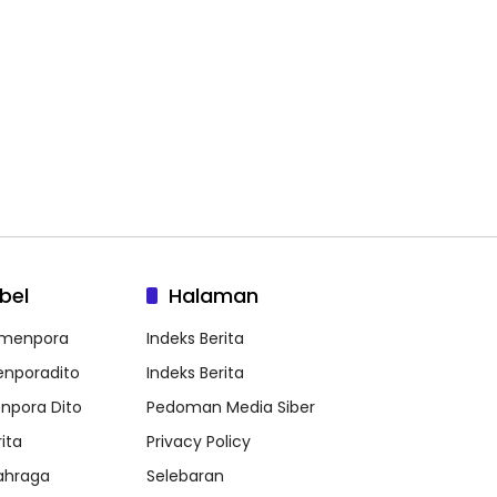
bel
Halaman
menpora
Indeks Berita
nporadito
Indeks Berita
npora Dito
Pedoman Media Siber
ita
Privacy Policy
ahraga
Selebaran