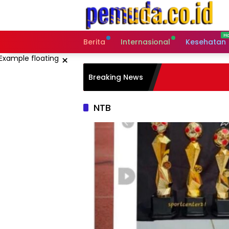
Langsung
ke
konten
Berita
Internasional
Kesehatan
×
Breaking News
NTB