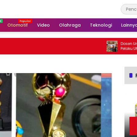
Otomotif
Video
Olahraga
Teknologi
Lainny
Dosen Universitas
Pelaku UMKM Ruma
Kemasan dan Pem