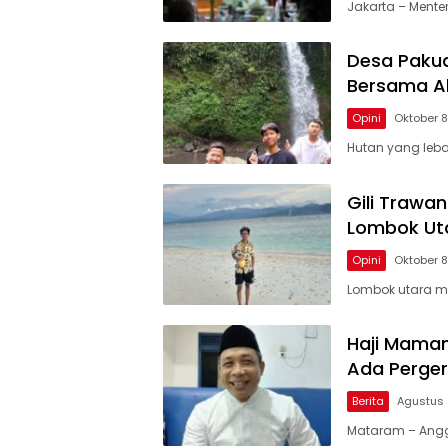
Jakarta – Mente
Desa Pakua
Bersama A
Opini
Oktober 8
Hutan yang leb
Gili Trawan
Lombok Ut
Opini
Oktober 8
Lombok utara me
Haji Maman 
Ada Perge
Berita
Agustus 
Mataram – Angg