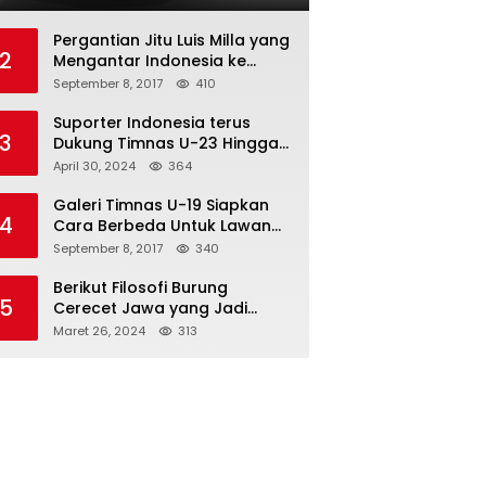
Pergantian Jitu Luis Milla yang
2
Mengantar Indonesia ke
Semifinal
September 8, 2017
410
Suporter Indonesia terus
3
Dukung Timnas U-23 Hingga
Tembus Olimpiade Paris
April 30, 2024
364
Galeri Timnas U-19 Siapkan
4
Cara Berbeda Untuk Lawan
Vietnam
September 8, 2017
340
Berikut Filosofi Burung
5
Cerecet Jawa yang Jadi
Maskot PBSI Sumedang
Maret 26, 2024
313