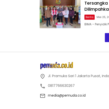
Tersangka 
Dilimpahka
Berita
Mei 25, 
BIMA – Penyidik 
Jl. Pramuka Sari 1 Jakarta Pusat, Ind
0817766630267
media@pemuda.co.id