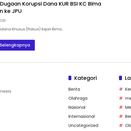
Dugaan Korupsi Dana KUR BSI KC Bima
n ke JPU
2025
Pidana Khusus (Pidsus) Kejari Bima…
Selengkapnya
Kategori
La
Berita
Ke
onesia
Olahraga
me
Nasional
Me
Internasional
Ber
Uncategorized
Ol