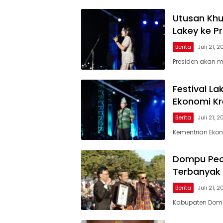
Utusan Khu
Lakey ke 
Berita
Juli 21, 
Presiden akan m
Festival L
Ekonomi Kr
Berita
Juli 21, 
Kementrian Ekon
Dompu Peca
Terbanyak
Berita
Juli 21, 
Kabupaten Domp