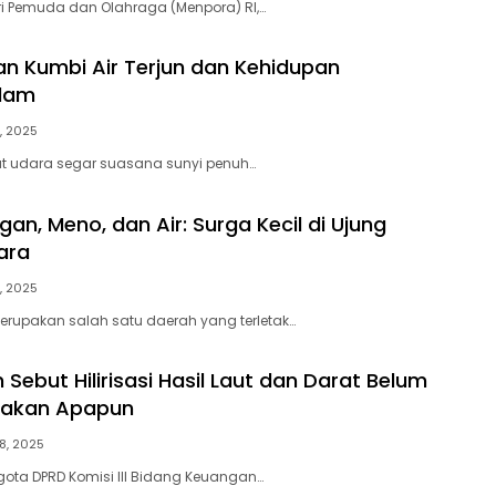
ri Pemuda dan Olahraga (Menpora) RI,…
n Kumbi Air Terjun dan Kehidupan
lam
, 2025
at udara segar suasana sunyi penuh…
gan, Meno, dan Air: Surga Kecil di Ujung
ara
, 2025
rupakan salah satu daerah yang terletak…
Sebut Hilirisasi Hasil Laut dan Darat Belum
rakan Apapun
8, 2025
ota DPRD Komisi III Bidang Keuangan…