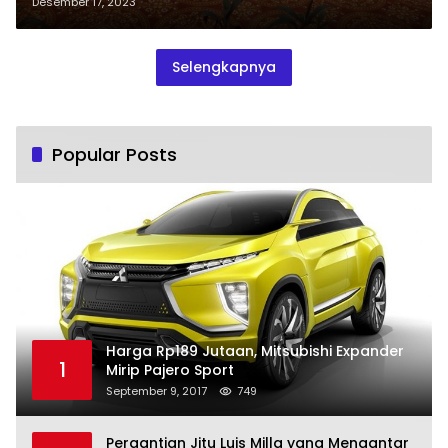
Wirausaha Pemuda
Desember 17, 2023
Selengkapnya
Popular Posts
Harga Rp189 Jutaan, Mitsubishi Expander
1
Mirip Pajero Sport
September 9, 2017
749
Pergantian Jitu Luis Milla yang Mengantar