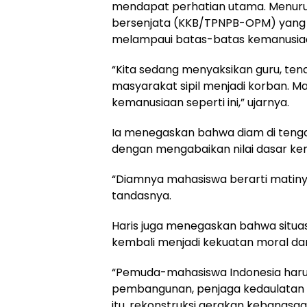
mendapat perhatian utama. Menurut
bersenjata (KKB/TPNPB-OPM) yang 
melampaui batas-batas kemanusia
“Kita sedang menyaksikan guru, te
masyarakat sipil menjadi korban. M
kemanusiaan seperti ini,” ujarnya.
Ia menegaskan bahwa diam di tenga
dengan mengabaikan nilai dasar ke
“Diamnya mahasiswa berarti matinya
tandasnya.
Haris juga menegaskan bahwa situas
kembali menjadi kekuatan moral da
“Pemuda-mahasiswa Indonesia harus
pembangunan, penjaga kedaulatan 
itu, rekonstruksi gerakan kebangsaan