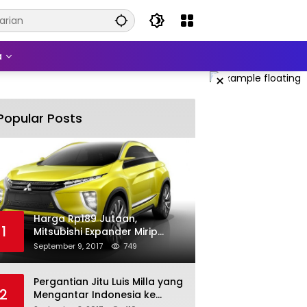
a
×
Popular Posts
Harga Rp189 Jutaan,
1
Mitsubishi Expander Mirip
Pajero Sport
September 9, 2017
749
Pergantian Jitu Luis Milla yang
2
Mengantar Indonesia ke