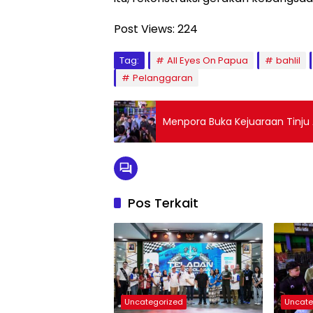
Post Views:
224
Tag:
All Eyes On Papua
bahlil
Pelanggaran
Menpora Buka Kejuaraan Tinju A
Pos Terkait
Uncategorized
Uncate