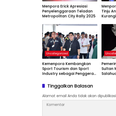
Menpora Erick Apresiasi
Menpor
Penyelenggaraan Teladan
Tinju An
Metropolitan City Rally 2025
Kurangi
Uncategorized
Uncate
Kemenpora Kembangkan
Pemeri
Sport Tourism dan Sport
Sultan
Industry sebagai Penggerak
Salahu
Ekonomi Baru
Pahlaw
Tinggalkan Balasan
Alamat email Anda tidak akan dipublikasi