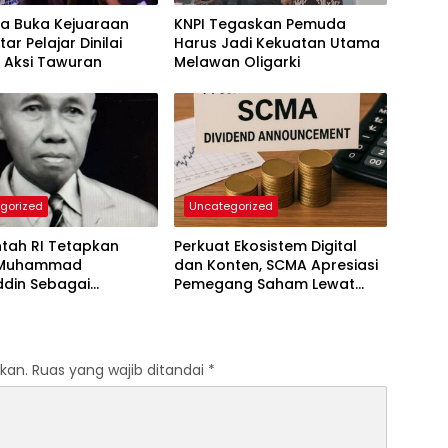
a Buka Kejuaraan
KNPI Tegaskan Pemuda
tar Pelajar Dinilai
Harus Jadi Kekuatan Utama
 Aksi Tawuran
Melawan Oligarki
gorized
Uncategorized
ntah RI Tetapkan
Perkuat Ekosistem Digital
 Muhammad
dan Konten, SCMA Apresiasi
ddin Sebagai
Pemegang Saham Lewat
an Nasional
Dividen Interim Rp9
kan.
Ruas yang wajib ditandai
*