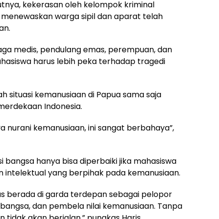
nya, kekerasan oleh kelompok kriminal
menewaskan warga sipil dan aparat telah
an.
naga medis, pendulang emas, perempuan, dan
ahasiswa harus lebih peka terhadap tragedi
h situasi kemanusiaan di Papua sama saja
merdekaan Indonesia.
 nurani kemanusiaan, ini sangat berbahaya”,
i bangsa hanya bisa diperbaiki jika mahasiswa
n intelektual yang berpihak pada kemanusiaan.
 berada di garda terdepan sebagai pelopor
bangsa, dan pembela nilai kemanusiaan. Tanpa
 tidak akan berjalan,” pungkas Haris.