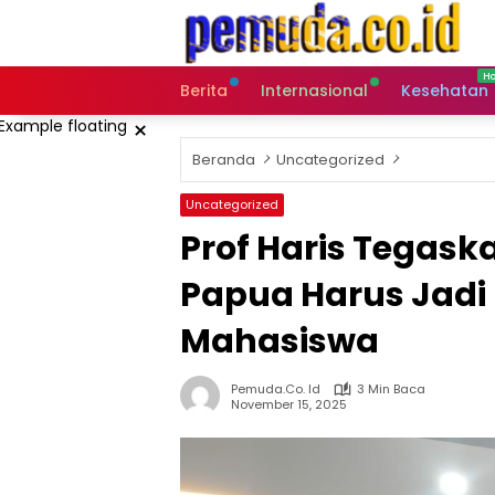
Langsung
ke
konten
Berita
Internasional
Kesehatan
×
Beranda
Uncategorized
Uncategorized
Prof Haris Tegask
Papua Harus Jadi 
Mahasiswa
Pemuda.co. Id
3 Min Baca
November 15, 2025