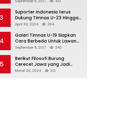
Semifinal
September 8, 2017
410
Suporter Indonesia terus
3
Dukung Timnas U-23 Hingga
Tembus Olimpiade Paris
April 30, 2024
364
Galeri Timnas U-19 Siapkan
4
Cara Berbeda Untuk Lawan
Vietnam
September 8, 2017
340
Berikut Filosofi Burung
5
Cerecet Jawa yang Jadi
Maskot PBSI Sumedang
Maret 26, 2024
313