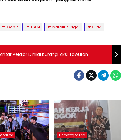
Gen z
HAM
Natalius Pigai
OPM
ntar Pelajar Dinilai Kurangi Aksi Tawuran
gorized
Uncategorized