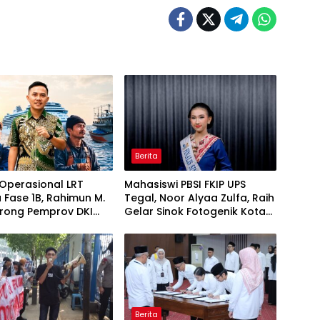
Berita
Operasional LRT
Mahasiswi PBSI FKIP UPS
 Fase 1B, Rahimun M.
Tegal, Noor Alyaa Zulfa, Raih
orong Pemprov DKI
Gelar Sinok Fotogenik Kota
 Jakarta Economic
Tegal 2026
 Initiative
Berita