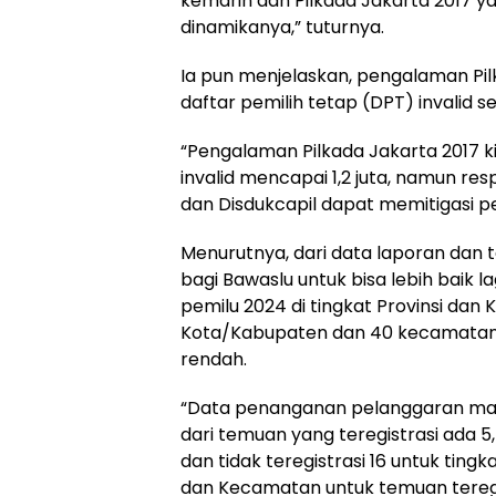
kemarin dan Pilkada Jakarta 2017 y
dinamikanya,” tuturnya.
Ia pun menjelaskan, pengalaman Pil
daftar pemilih tetap (DPT) invalid se
“Pengalaman Pilkada Jakarta 2017 ki
invalid mencapai 1,2 juta, namun res
dan Disdukcapil dapat memitigasi per
Menurutnya, dari data laporan dan 
bagi Bawaslu untuk bisa lebih baik 
pemilu 2024 di tingkat Provinsi dan 
Kota/Kabupaten dan 40 kecamatan 
rendah.
“Data penanganan pelanggaran masi
dari temuan yang teregistrasi ada 5
dan tidak teregistrasi 16 untuk tingka
dan Kecamatan untuk temuan teregis