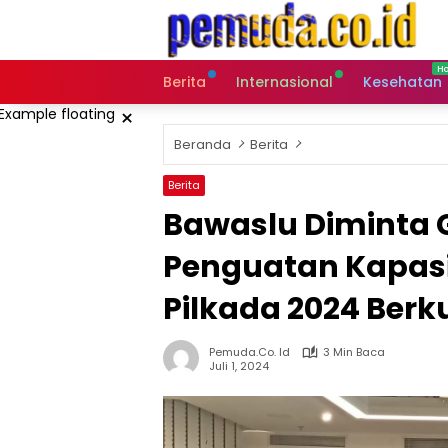
Langsung
ke
konten
Berita
Internasional
Kesehatan
×
Beranda
Berita
Berita
Bawaslu Diminta 
Penguatan Kapasi
Pilkada 2024 Berk
Pemuda.co. Id
3 Min Baca
Juli 1, 2024