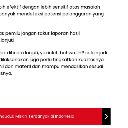
h efektif dengan lebih sensitif atas masalah
 banyak mendeteksi potensi pelanggaran yang
s pemilu jangan takut laporan hasil
anjuti.
k ditindaklanjuti, yakinlah bahwa LHP selain jadi
ilaksanakan juga perlu tingkatkan kualitasnya
l dan materil dan mampu mendalilkan sesuai
asnya.
Penduduk Miskin Terbanyak di Indonesia