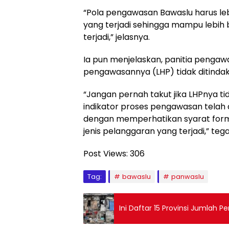
“Pola pengawasan Bawaslu harus lebi
yang terjadi sehingga mampu lebih
terjadi,” jelasnya.
Ia pun menjelaskan, panitia pengawa
pengawasannya (LHP) tidak ditindakl
“Jangan pernah takut jika LHPnya tida
indikator proses pengawasan telah d
dengan memperhatikan syarat formi
jenis pelanggaran yang terjadi,” teg
Post Views:
306
Tag:
bawaslu
panwaslu
Ini Daftar 15 Provinsi Jumlah 