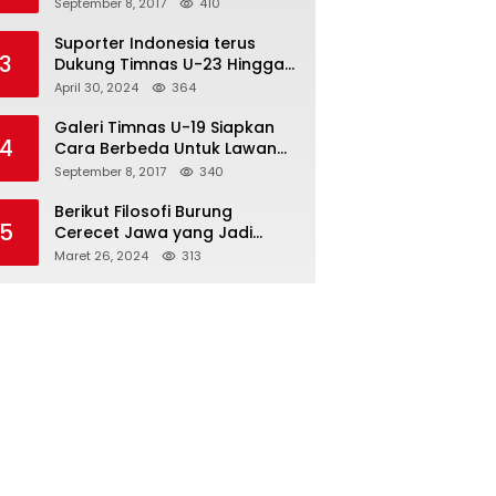
Semifinal
September 8, 2017
410
Suporter Indonesia terus
3
Dukung Timnas U-23 Hingga
Tembus Olimpiade Paris
April 30, 2024
364
Galeri Timnas U-19 Siapkan
4
Cara Berbeda Untuk Lawan
Vietnam
September 8, 2017
340
Berikut Filosofi Burung
5
Cerecet Jawa yang Jadi
Maskot PBSI Sumedang
Maret 26, 2024
313