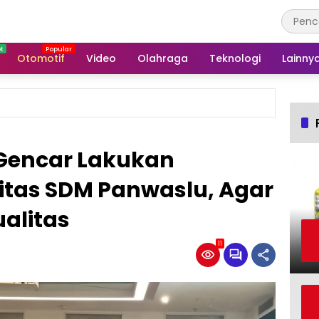
Otomotif
Video
Olahraga
Teknologi
Lainny
Gencar Lakukan
tas SDM Panwaslu, Agar
ualitas
11