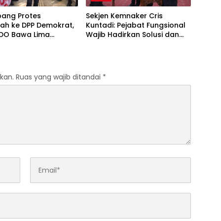
ang Protes
Sekjen Kemnaker Cris
ah ke DPP Demokrat,
Kuntadi: Pejabat Fungsional
O Bawa Lima
Wajib Hadirkan Solusi dan
an terhadap Dody
Dampak Nyata
odo
kan.
Ruas yang wajib ditandai
*