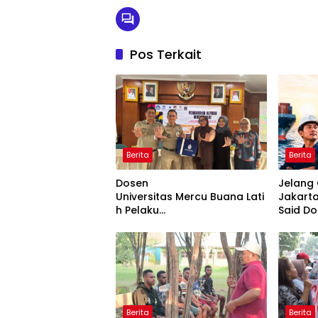
Pos Terkait
Berita
Berita
Dosen
Jelang 
Universitas Mercu Buana Lati
Jakarta
h Pelaku
Said D
UMKM Rumahan Naik Kelas
Bentuk
Lewat Kemasan
Corridor
dan Pemasaran Digital
Berita
Berita