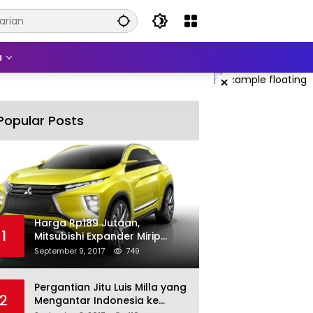
a
×
Popular Posts
Harga Rp189 Jutaan,
1
Mitsubishi Expander Mirip
Pajero Sport
September 9, 2017
749
Pergantian Jitu Luis Milla yang
2
Mengantar Indonesia ke