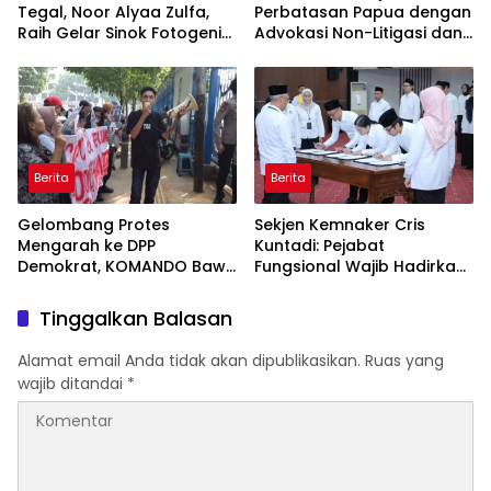
Tegal, Noor Alyaa Zulfa,
Perbatasan Papua dengan
Raih Gelar Sinok Fotogenik
Advokasi Non-Litigasi dan
Kota Tegal 2026
Literasi Media Sosial
Berita
Berita
Gelombang Protes
Sekjen Kemnaker Cris
Mengarah ke DPP
Kuntadi: Pejabat
Demokrat, KOMANDO Bawa
Fungsional Wajib Hadirkan
Lima Tuntutan terhadap
Solusi dan Dampak Nyata
Dody Hanggodo
Tinggalkan Balasan
Alamat email Anda tidak akan dipublikasikan.
Ruas yang
wajib ditandai
*