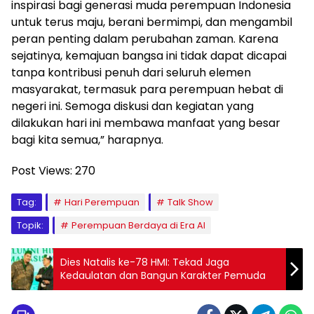
inspirasi bagi generasi muda perempuan Indonesia
untuk terus maju, berani bermimpi, dan mengambil
peran penting dalam perubahan zaman. Karena
sejatinya, kemajuan bangsa ini tidak dapat dicapai
tanpa kontribusi penuh dari seluruh elemen
masyarakat, termasuk para perempuan hebat di
negeri ini. Semoga diskusi dan kegiatan yang
dilakukan hari ini membawa manfaat yang besar
bagi kita semua,” harapnya.
Post Views:
270
Tag:
Hari Perempuan
Talk Show
Topik:
Perempuan Berdaya di Era AI
Dies Natalis ke-78 HMI: Tekad Jaga
Kedaulatan dan Bangun Karakter Pemuda