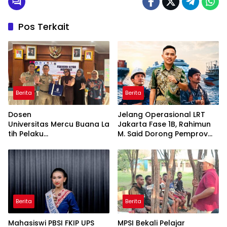
Pos Terkait
Berita
Berita
Dosen
Jelang Operasional LRT
Universitas Mercu Buana La
Jakarta Fase 1B, Rahimun
tih Pelaku
M. Said Dorong Pemprov
UMKM Rumahan Naik Kelas
DKI Bentuk Jakarta
Lewat Kemasan
Economic Corridor
dan Pemasaran Digital
Initiative
Berita
Berita
Mahasiswi PBSI FKIP UPS
MPSI Bekali Pelajar