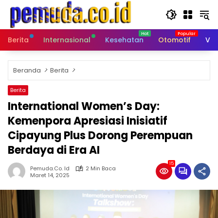
Langsung
ke
konten
Berita
Internasional
Kesehatan
Otomotif
Vid
Beranda
Berita
Berita
International Women’s Day:
Kemenpora Apresiasi Inisiatif
Cipayung Plus Dorong Perempuan
Berdaya di Era AI
15
Pemuda.co. Id
2 Min Baca
Maret 14, 2025