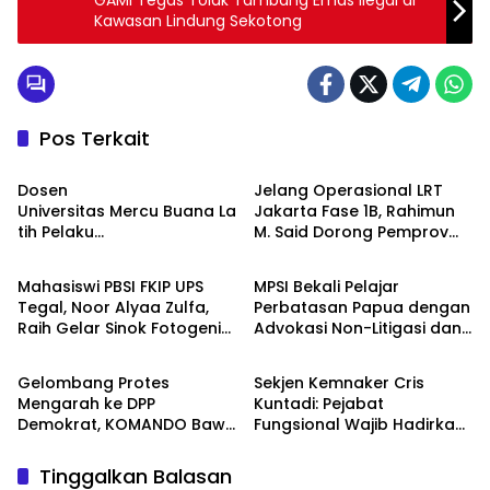
GAMI Tegas Tolak Tambang Emas Ilegal di
Kawasan Lindung Sekotong
Pos Terkait
Berita
Berita
Dosen
Jelang Operasional LRT
Universitas Mercu Buana La
Jakarta Fase 1B, Rahimun
tih Pelaku
M. Said Dorong Pemprov
Berita
Berita
UMKM Rumahan Naik Kelas
DKI Bentuk Jakarta
Lewat Kemasan
Economic Corridor
Mahasiswi PBSI FKIP UPS
MPSI Bekali Pelajar
dan Pemasaran Digital
Initiative
Tegal, Noor Alyaa Zulfa,
Perbatasan Papua dengan
Raih Gelar Sinok Fotogenik
Advokasi Non-Litigasi dan
Berita
Berita
Kota Tegal 2026
Literasi Media Sosial
Gelombang Protes
Sekjen Kemnaker Cris
Mengarah ke DPP
Kuntadi: Pejabat
Demokrat, KOMANDO Bawa
Fungsional Wajib Hadirkan
Lima Tuntutan terhadap
Solusi dan Dampak Nyata
Dody Hanggodo
Tinggalkan Balasan