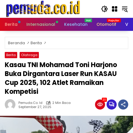
Langsung
ke
konten
Berita
Internasional
Kesehatan
Otomotif
Vid
Beranda
Berita
Berita
Olahraga
Kasau TNI Mohamad Toni Harjono
Buka Dirgantara Laser Run KASAU
Cup 2025, 102 Atlet Ramaikan
Kompetisi
20
Pemuda.co. Id
2 Min Baca
September 27, 2025