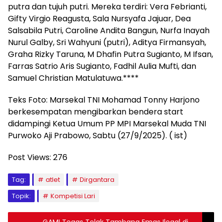
putra dan tujuh putri. Mereka terdiri: Vera Febrianti,
Gifty Virgio Reagusta, Sala Nursyafa Jajuar, Dea
Salsabila Putri, Caroline Andita Bangun, Nurfa Inayah
Nurul Galby, Sri Wahyuni (putri), Aditya Firmansyah,
Graha Rizky Taruna, M Dhafin Putra Sugianto, M Ifsan,
Farras Satrio Aris Sugianto, Fadhil Aulia Mufti, dan
Samuel Christian Matulatuwa.****
Teks Foto: Marsekal TNI Mohamad Tonny Harjono
berkesempatan mengibarkan bendera start
didampingi Ketua Umum PP MPI Marsekal Muda TNI
Purwoko Aji Prabowo, Sabtu (27/9/2025). ( ist)
Post Views:
276
Tag:
atlet
Dirgantara
Topik:
Kompetisi Lari