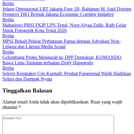
Berita
Jelang Operasional LRT Jakarta Fase 1B, Rahimun M. Said Dorong
Pemprov DKI Bentuk Jakarta Economic Corridor Initiative
Berita
Mahasiswi PBSI FKIP UPS Tegal, Noor Alyaa Zulfa, Raih Gelar
Sinok Fotogenik Kota Tegal 2026
Berita
MPSI Bekali Pelajar Perbatasan Papua dengan Advokasi Non-
Litigasi dan Literasi Media Sosial
Berita
Gelombang Protes Mengarah ke DPP Demokrat, KOMANDO
Bawa Lima Tuntutan terhadap Dody Hanggodo
Berita
Sekjen Kemnaker Cris Kuntadi: Pejabat Fungsional Wajib Hadirkan
Solusi dan Dampak Nyata
Tinggalkan Balasan
Alamat email Anda tidak akan dipublikasikan.
Ruas yang wajib
ditandai
*