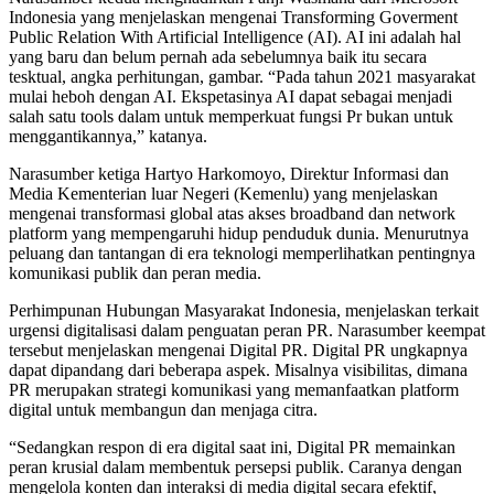
Indonesia yang menjelaskan mengenai Transforming Goverment
Public Relation With Artificial Intelligence (AI). AI ini adalah hal
yang baru dan belum pernah ada sebelumnya baik itu secara
tesktual, angka perhitungan, gambar. “Pada tahun 2021 masyarakat
mulai heboh dengan AI. Ekspetasinya AI dapat sebagai menjadi
salah satu tools dalam untuk memperkuat fungsi Pr bukan untuk
menggantikannya,” katanya.
Narasumber ketiga Hartyo Harkomoyo, Direktur Informasi dan
Media Kementerian luar Negeri (Kemenlu) yang menjelaskan
mengenai transformasi global atas akses broadband dan network
platform yang mempengaruhi hidup penduduk dunia. Menurutnya
peluang dan tantangan di era teknologi memperlihatkan pentingnya
komunikasi publik dan peran media.
Perhimpunan Hubungan Masyarakat Indonesia, menjelaskan terkait
urgensi digitalisasi dalam penguatan peran PR. Narasumber keempat
tersebut menjelaskan mengenai Digital PR. Digital PR ungkapnya
dapat dipandang dari beberapa aspek. Misalnya visibilitas, dimana
PR merupakan strategi komunikasi yang memanfaatkan platform
digital untuk membangun dan menjaga citra.
“Sedangkan respon di era digital saat ini, Digital PR memainkan
peran krusial dalam membentuk persepsi publik. Caranya dengan
mengelola konten dan interaksi di media digital secara efektif,