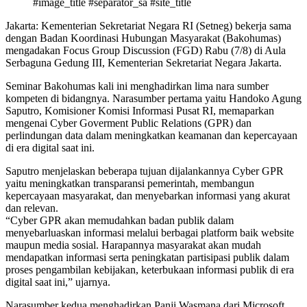
#image_title #separator_sa #site_title
Jakarta: Kementerian Sekretariat Negara RI (Setneg) bekerja sama
dengan Badan Koordinasi Hubungan Masyarakat (Bakohumas)
mengadakan Focus Group Discussion (FGD) Rabu (7/8) di Aula
Serbaguna Gedung III, Kementerian Sekretariat Negara Jakarta.
Seminar Bakohumas kali ini menghadirkan lima nara sumber
kompeten di bidangnya. Narasumber pertama yaitu Handoko Agung
Saputro, Komisioner Komisi Informasi Pusat RI, memaparkan
mengenai Cyber Goverment Public Relations (GPR) dan
perlindungan data dalam meningkatkan keamanan dan kepercayaan
di era digital saat ini.
Saputro menjelaskan beberapa tujuan dijalankannya Cyber GPR
yaitu meningkatkan transparansi pemerintah, membangun
kepercayaan masyarakat, dan menyebarkan informasi yang akurat
dan relevan.
“Cyber GPR akan memudahkan badan publik dalam
menyebarluaskan informasi melalui berbagai platform baik website
maupun media sosial. Harapannya masyarakat akan mudah
mendapatkan informasi serta peningkatan partisipasi publik dalam
proses pengambilan kebijakan, keterbukaan informasi publik di era
digital saat ini,” ujarnya.
Narasumber kedua menghadirkan Panji Wasmana dari Microsoft