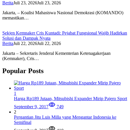
Berita
Juli 23, 2026
Juli 23, 2026
Jakarta, – Koalisi Mahasiswa Nasional Demokrasi (KOMANDO)
memastikan…
Sekjen Kemnaker Cris Kuntadi: Pejabat Fungsional Wajib Hadirkan
Solusi dan Dampak Nyata
Berita
Juli 22, 2026
Juli 22, 2026
Jakarta – Sekretaris Jenderal Kementerian Ketenagakerjaan
(Kemnaker), Cris…
Popular Posts
1
Harga Rp189 Jutaan, Mitsubishi Expander Mirip Pajero Sport
September 9, 2017
749
2
Pergantian Jitu Luis Milla yang Mengantar Indonesia ke
Semifinal