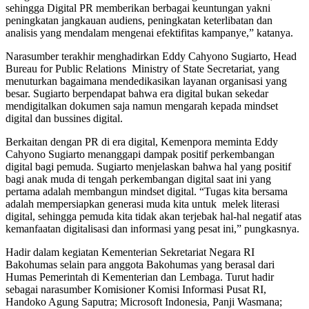
sehingga Digital PR memberikan berbagai keuntungan yakni
peningkatan jangkauan audiens, peningkatan keterlibatan dan
analisis yang mendalam mengenai efektifitas kampanye,” katanya.
Narasumber terakhir menghadirkan Eddy Cahyono Sugiarto, Head
Bureau for Public Relations Ministry of State Secretariat, yang
menuturkan bagaimana mendedikasikan layanan organisasi yang
besar. Sugiarto berpendapat bahwa era digital bukan sekedar
mendigitalkan dokumen saja namun mengarah kepada mindset
digital dan bussines digital.
Berkaitan dengan PR di era digital, Kemenpora meminta Eddy
Cahyono Sugiarto menanggapi dampak positif perkembangan
digital bagi pemuda. Sugiarto menjelaskan bahwa hal yang positif
bagi anak muda di tengah perkembangan digital saat ini yang
pertama adalah membangun mindset digital. “Tugas kita bersama
adalah mempersiapkan generasi muda kita untuk melek literasi
digital, sehingga pemuda kita tidak akan terjebak hal-hal negatif atas
kemanfaatan digitalisasi dan informasi yang pesat ini,” pungkasnya.
Hadir dalam kegiatan Kementerian Sekretariat Negara RI
Bakohumas selain para anggota Bakohumas yang berasal dari
Humas Pemerintah di Kementerian dan Lembaga. Turut hadir
sebagai narasumber Komisioner Komisi Informasi Pusat RI,
Handoko Agung Saputra; Microsoft Indonesia, Panji Wasmana;