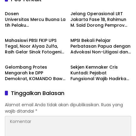
Berita
Berita
Dosen
Jelang Operasional LRT
Universitas Mercu Buana La
Jakarta Fase 1B, Rahimun
tih Pelaku
M. Said Dorong Pemprov
Berita
Berita
UMKM Rumahan Naik Kelas
DKI Bentuk Jakarta
Lewat Kemasan
Economic Corridor
Mahasiswi PBSI FKIP UPS
MPSI Bekali Pelajar
dan Pemasaran Digital
Initiative
Tegal, Noor Alyaa Zulfa,
Perbatasan Papua dengan
Raih Gelar Sinok Fotogenik
Advokasi Non-Litigasi dan
Berita
Berita
Kota Tegal 2026
Literasi Media Sosial
Gelombang Protes
Sekjen Kemnaker Cris
Mengarah ke DPP
Kuntadi: Pejabat
Demokrat, KOMANDO Bawa
Fungsional Wajib Hadirkan
Lima Tuntutan terhadap
Solusi dan Dampak Nyata
Dody Hanggodo
Tinggalkan Balasan
Alamat email Anda tidak akan dipublikasikan.
Ruas yang
wajib ditandai
*