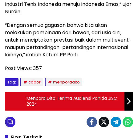
Industri Tenis Indonesia menuju Indonesia Emas,” ujar
Nurdin.
“Dengan semua gagasan bahwa kita akan
melakukan pembinaan dari bawah, dari usia dini,
untuk menciptakan prestasi baik dalam multievent
maupun pertandingan-pertandingan internasional
lainnya,” imbuh Ketum PP Pelti.
Post Views:
357
Tag:
cabor
menporadito
Menpora Dito Terima Audiensi Panitia JISC
2024
Pos Terkait