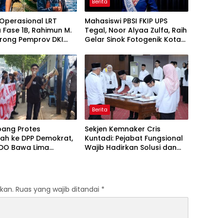
Berita
Operasional LRT
Mahasiswi PBSI FKIP UPS
 Fase 1B, Rahimun M.
Tegal, Noor Alyaa Zulfa, Raih
orong Pemprov DKI
Gelar Sinok Fotogenik Kota
 Jakarta Economic
Tegal 2026
 Initiative
Berita
ang Protes
Sekjen Kemnaker Cris
ah ke DPP Demokrat,
Kuntadi: Pejabat Fungsional
O Bawa Lima
Wajib Hadirkan Solusi dan
an terhadap Dody
Dampak Nyata
odo
kan.
Ruas yang wajib ditandai
*