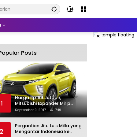
a
×
Popular Posts
Harga Rp189 Jutaan,
1
Mitsubishi Expander Mirip
Pajero Sport
September 9, 2017
749
Pergantian Jitu Luis Milla yang
2
Mengantar Indonesia ke