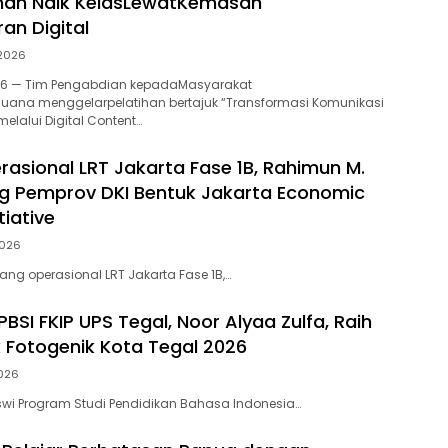
an Naik KelasLewatKemasan
an Digital
 2026
2026 — Tim Pengabdian kepadaMasyarakat
 Buana menggelarpelatihan bertajuk “Transformasi Komunikasi
lalui Digital Content…
rasional LRT Jakarta Fase 1B, Rahimun M.
g Pemprov DKI Bentuk Jakarta Economic
tiative
2026
ang operasional LRT Jakarta Fase 1B,…
BSI FKIP UPS Tegal, Noor Alyaa Zulfa, Raih
k Fotogenik Kota Tegal 2026
2026
wi Program Studi Pendidikan Bahasa Indonesia…