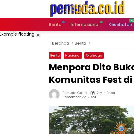
Langsung
ke
konten
Berita
Internasional
Kesehatan
×
Beranda
Berita
Berita
Nasional
Olahraga
Menpora Dito Buk
Komunitas Fest di
Pemuda.co. Id
2 Min Baca
September 22, 2024