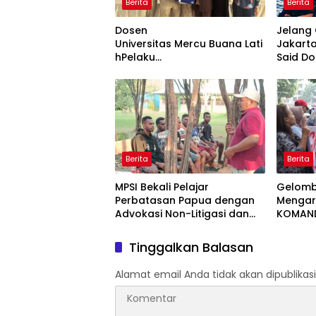
Berita
Berita
Dosen
Jelang 
Universitas Mercu Buana Lati
Jakarta
hPelaku
Said D
UMKM Rumahan Naik KelasLe
Bentuk
watKemasan
Corridor
dan Pemasaran Digital
Berita
Berita
MPSI Bekali Pelajar
Gelomb
Perbatasan Papua dengan
Mengar
Advokasi Non-Litigasi dan
KOMAND
Literasi Media Sosial
Tuntut
Hangg
Tinggalkan Balasan
Alamat email Anda tidak akan dipublikasi