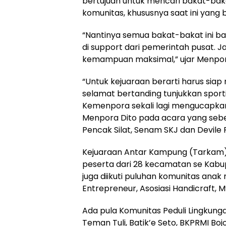
bertujuan untuk mencari bakat-bak
komunitas, khususnya saat ini yang 
“Nantinya semua bakat-bakat ini b
di support dari pemerintah pusat. 
kemampuan maksimal,” ujar Menpor
“Untuk kejuaraan berarti harus siap 
selamat bertanding tunjukkan sportiv
Kemenpora sekali lagi mengucapkan
Menpora Dito pada acara yang sebel
Pencak Silat, Senam SKJ dan Devile 
Kejuaraan Antar Kampung (Tarkam) 
peserta dari 28 kecamatan se Kabu
juga diikuti puluhan komunitas anak
Entrepreneur, Asosiasi Handicraft
Ada pula Komunitas Peduli Lingkung
Teman Tuli, Batik’e Seto, BKPRMI Boj