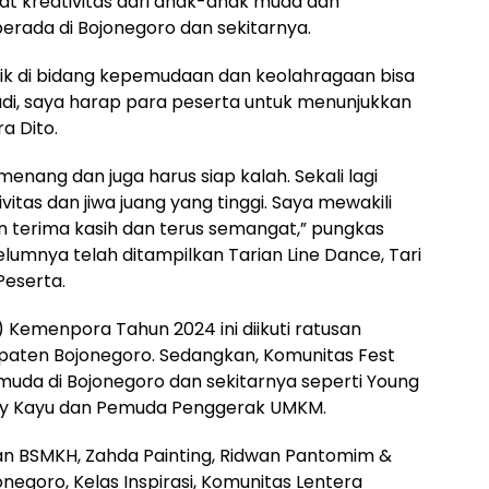
at kreativitas dari anak-anak muda dan
berada di Bojonegoro dan sekitarnya.
aik di bidang kepemudaan dan keolahragaan bisa
Jadi, saya harap para peserta untuk menunjukkan
a Dito.
menang dan juga harus siap kalah. Sekali lagi
itas dan jiwa juang yang tinggi. Saya mewakili
 terima kasih dan terus semangat,” pungkas
umnya telah ditampilkan Tarian Line Dance, Tari
Peserta.
Kemenpora Tahun 2024 ini diikuti ratusan
paten Bojonegoro. Sedangkan, Komunitas Fest
 muda di Bojonegoro dan sekitarnya seperti Young
, My Kayu dan Pemuda Penggerak UMKM.
an BSMKH, Zahda Painting, Ridwan Pantomim &
onegoro, Kelas Inspirasi, Komunitas Lentera