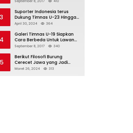
Semifinal
September 8, 2017
410
Suporter Indonesia terus
3
Dukung Timnas U-23 Hingga
Tembus Olimpiade Paris
April 30, 2024
364
Galeri Timnas U-19 Siapkan
4
Cara Berbeda Untuk Lawan
Vietnam
September 8, 2017
340
Berikut Filosofi Burung
5
Cerecet Jawa yang Jadi
Maskot PBSI Sumedang
Maret 26, 2024
313