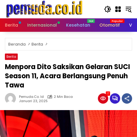
Langsung
ke
konten
Berita
Internasional
Kesehatan
Otomotif
Vid
Beranda
Berita
Berita
Menpora Dito Saksikan Gelaran SUCI
Season 11, Acara Berlangsung Penuh
Tawa
17
Pemuda.co. Id
2 Min Baca
Januari 23, 2025