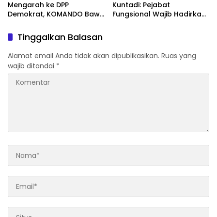
Mengarah ke DPP
Kuntadi: Pejabat
Demokrat, KOMANDO Bawa
Fungsional Wajib Hadirkan
Lima Tuntutan terhadap
Solusi dan Dampak Nyata
Dody Hanggodo
Tinggalkan Balasan
Alamat email Anda tidak akan dipublikasikan.
Ruas yang
wajib ditandai
*