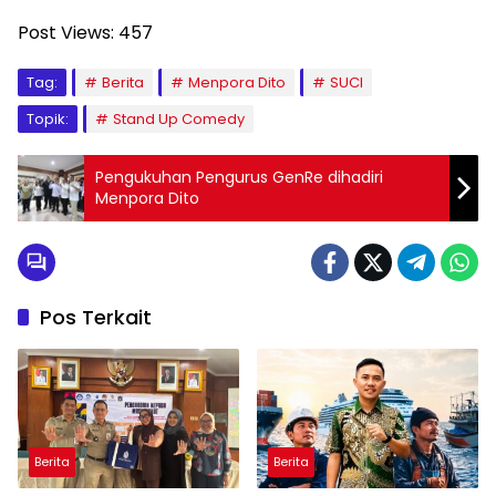
Post Views:
457
Tag:
Berita
Menpora Dito
SUCI
Topik:
Stand Up Comedy
Pengukuhan Pengurus GenRe dihadiri
Menpora Dito
Pos Terkait
Berita
Berita