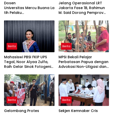
Dosen
Jelang Operasional LRT
Universitas Mercu Buana La
Jakarta Fase 1B, Rahimun
tih Pelaku
M. Said Dorong Pemprov
UMKM Rumahan Naik Kelas
DKI Bentuk Jakarta
Lewat Kemasan
Economic Corridor
dan Pemasaran Digital
Initiative
Berita
Berita
Mahasiswi PBSI FKIP UPS
MPSI Bekali Pelajar
Tegal, Noor Alyaa Zulfa,
Perbatasan Papua dengan
Raih Gelar Sinok Fotogenik
Advokasi Non-Litigasi dan
Kota Tegal 2026
Literasi Media Sosial
Berita
Berita
Gelombang Protes
Sekjen Kemnaker Cris