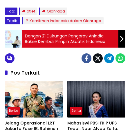
Tag:
atlet
Olahraga
Topik:
Komitmen Indonesia dalam Olahraga
Dengan 21 Dukungan Pengprov Anindia
Bakrie Kembali Pimpin Akuatik Indonesia
Pos Terkait
Berita
Berita
Jelang Operasional LRT
Mahasiswi PBSI FKIP UPS
Jakarta Fase 1B, Rahimun
Tegal, Noor Alyaa Zulfa,