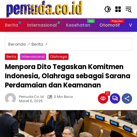
Langsung
ke
konten
Berita
Internasional
Kesehatan
Otomotif
Vid
Beranda
Berita
Berita
Internasional
Olahraga
Menpora Dito Tegaskan Komitmen
Indonesia, Olahraga sebagai Sarana
Perdamaian dan Keamanan
20
Pemuda.co. Id
3 Min Baca
Maret 6, 2025