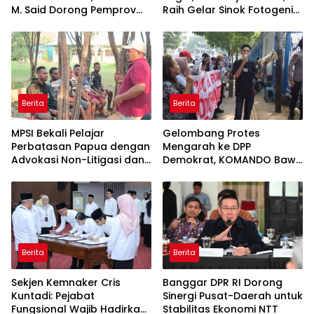
M. Said Dorong Pemprov
Raih Gelar Sinok Fotogenik
DKI Bentuk Jakarta
Kota Tegal 2026
Economic Corridor
Initiative
Berita
Berita
MPSI Bekali Pelajar
Gelombang Protes
Perbatasan Papua dengan
Mengarah ke DPP
Advokasi Non-Litigasi dan
Demokrat, KOMANDO Bawa
Literasi Media Sosial
Lima Tuntutan terhadap
Dody Hanggodo
Berita
Berita
Sekjen Kemnaker Cris
Banggar DPR RI Dorong
Kuntadi: Pejabat
Sinergi Pusat-Daerah untuk
Fungsional Wajib Hadirkan
Stabilitas Ekonomi NTT