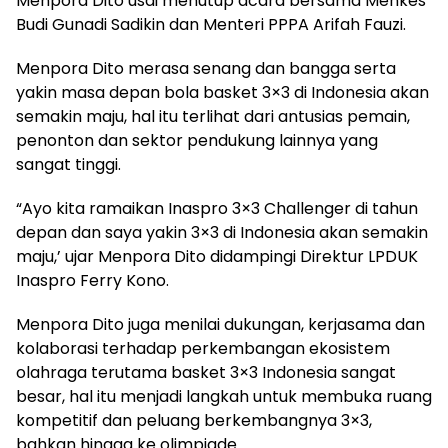
Menpora Dito usai menutup acara bersama Menkes
Budi Gunadi Sadikin dan Menteri PPPA Arifah Fauzi.
Menpora Dito merasa senang dan bangga serta
yakin masa depan bola basket 3×3 di Indonesia akan
semakin maju, hal itu terlihat dari antusias pemain,
penonton dan sektor pendukung lainnya yang
sangat tinggi.
“Ayo kita ramaikan Inaspro 3×3 Challenger di tahun
depan dan saya yakin 3×3 di Indonesia akan semakin
maju,’ ujar Menpora Dito didampingi Direktur LPDUK
Inaspro Ferry Kono.
Menpora Dito juga menilai dukungan, kerjasama dan
kolaborasi terhadap perkembangan ekosistem
olahraga terutama basket 3×3 Indonesia sangat
besar, hal itu menjadi ⁠langkah untuk membuka ruang
kompetitif dan peluang berkembangnya 3×3,
bahkan hingga ke olimpiade.