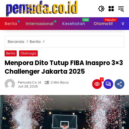
Langsung
ke
konten
Berita
Internasional
Kesehatan
Otomotif
Vid
Beranda
Berita
Berita
Olahraga
Menpora Dito Tutup FIBA Inaspro 3×3
Challenger Jakarta 2025
9
Pemuda.co. Id
2 Min Baca
Juli 28, 2025