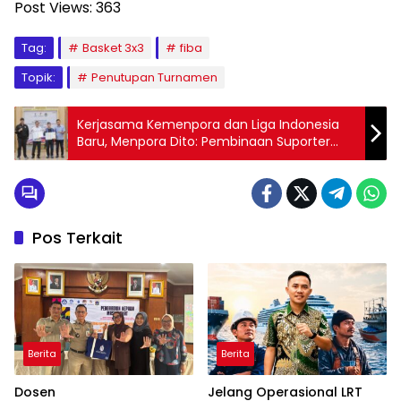
Post Views:
363
Tag:
Basket 3x3
fiba
Topik:
Penutupan Turnamen
Kerjasama Kemenpora dan Liga Indonesia
Baru, Menpora Dito: Pembinaan Suporter
Meningkatkan Kualitas Industri Olahraga
Pos Terkait
Berita
Berita
Dosen
Jelang Operasional LRT