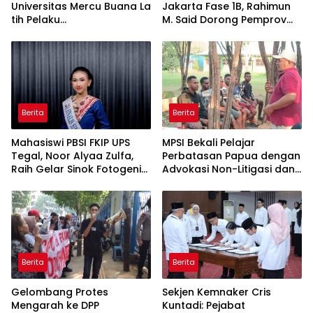
Universitas Mercu Buana La
Jakarta Fase 1B, Rahimun
tih Pelaku
M. Said Dorong Pemprov
UMKM Rumahan Naik Kelas
DKI Bentuk Jakarta
Lewat Kemasan
Economic Corridor
dan Pemasaran Digital
Initiative
Berita
Berita
Mahasiswi PBSI FKIP UPS
MPSI Bekali Pelajar
Tegal, Noor Alyaa Zulfa,
Perbatasan Papua dengan
Raih Gelar Sinok Fotogenik
Advokasi Non-Litigasi dan
Kota Tegal 2026
Literasi Media Sosial
Berita
Berita
Gelombang Protes
Sekjen Kemnaker Cris
Mengarah ke DPP
Kuntadi: Pejabat