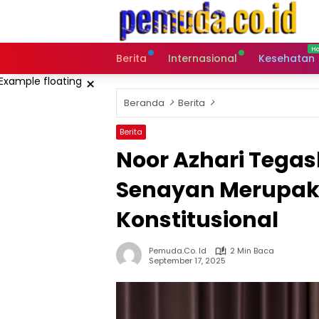
Langsung
ke
konten
Berita
Internasional
Kesehatan
×
Beranda
Berita
Berita
Noor Azhari Tegas
Senayan Merupak
Konstitusional
Pemuda.co. Id
2 Min Baca
September 17, 2025