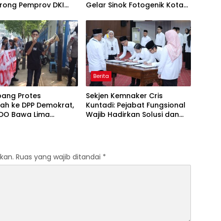
orong Pemprov DKI
Gelar Sinok Fotogenik Kota
 Jakarta Economic
Tegal 2026
 Initiative
Berita
ang Protes
Sekjen Kemnaker Cris
ah ke DPP Demokrat,
Kuntadi: Pejabat Fungsional
O Bawa Lima
Wajib Hadirkan Solusi dan
an terhadap Dody
Dampak Nyata
odo
kan.
Ruas yang wajib ditandai
*