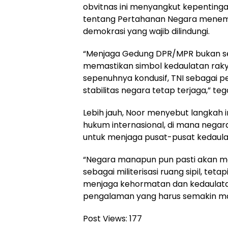
obvitnas ini menyangkut kepentingan
tentang Pertahanan Negara menemp
demokrasi yang wajib dilindungi.
“Menjaga Gedung DPR/MPR bukan sek
memastikan simbol kedaulatan rakya
sepenuhnya kondusif, TNI sebagai p
stabilitas negara tetap terjaga,” teg
Lebih jauh, Noor menyebut langkah i
hukum internasional, di mana nega
untuk menjaga pusat-pusat kedaulat
“Negara manapun pun pasti akan me
sebagai militerisasi ruang sipil, te
menjaga kehormatan dan kedaulatann
pengalaman yang harus semakin ma
Post Views:
177