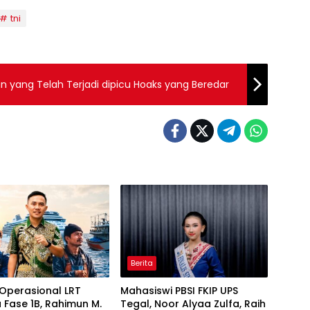
tni
 yang Telah Terjadi dipicu Hoaks yang Beredar
Berita
Operasional LRT
Mahasiswi PBSI FKIP UPS
 Fase 1B, Rahimun M.
Tegal, Noor Alyaa Zulfa, Raih