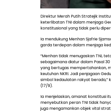
Direktur Merah Putih Stratejik Inst
keterlibatan TNI dalam menjaga G
konstitusional yang tidak perlu dipe
Ia mendukung Menhan Sjafrie Sjam
garda terdepan dalam menjaga keda
“Menhan tidak menugaskan TNI, teta
sebagaimana diatur dalam Pasal 30 
yang bertugas mempertahankan, me
keutuhan NKRI. Jadi penjagaan Gedu
simbol kedaulatan rakyat berada,” k
(17/9).
Ia menjelaskan, amanat konstitusi i
menyebutkan peran TNI tidak hanya 
juga mengamankan objek vital strate