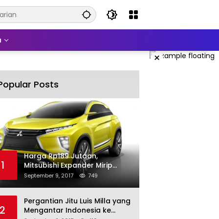
a
×
Popular Posts
Harga Rp189 Jutaan,
1
Mitsubishi Expander Mirip
Pajero Sport
September 9, 2017
749
Pergantian Jitu Luis Milla yang
2
Mengantar Indonesia ke