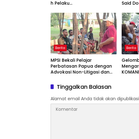
h Pelaku
Said D
UMKM Rumahan Naik Kelas
Bentuk
Lewat Kemasan
Corridor
dan Pemasaran Digital
Berita
Berita
MPSI Bekali Pelajar
Gelomb
Perbatasan Papua dengan
Mengar
Advokasi Non-Litigasi dan
KOMAND
Literasi Media Sosial
Tuntut
Hangg
Tinggalkan Balasan
Alamat email Anda tidak akan dipublikasi