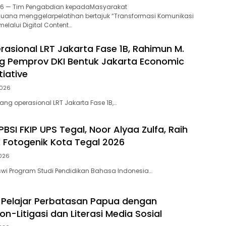
2026 — Tim Pengabdian kepadaMasyarakat
 Buana menggelarpelatihan bertajuk “Transformasi Komunikasi
lalui Digital Content…
rasional LRT Jakarta Fase 1B, Rahimun M.
g Pemprov DKI Bentuk Jakarta Economic
tiative
2026
ang operasional LRT Jakarta Fase 1B,…
BSI FKIP UPS Tegal, Noor Alyaa Zulfa, Raih
k Fotogenik Kota Tegal 2026
2026
wi Program Studi Pendidikan Bahasa Indonesia…
i Pelajar Perbatasan Papua dengan
n-Litigasi dan Literasi Media Sosial