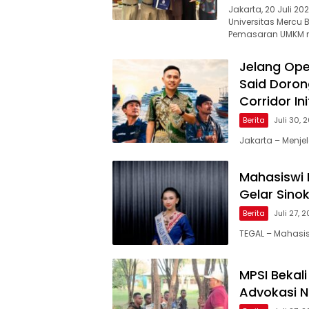
Jakarta, 20 Juli 
Universitas Mercu
Pemasaran UMKM me
Jelang Ope
Said Doron
Corridor Ini
Berita
Juli 30, 
Jakarta – Menjel
Mahasiswi P
Gelar Sino
Berita
Juli 27, 
TEGAL – Mahasis
MPSI Bekal
Advokasi No