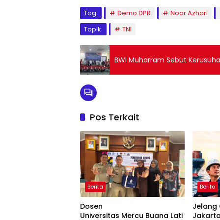
Tag:
Demo DPR
Noor Azhari
Topik:
TNI
BWI Muharram Sebut Kerusuhan
Pos Terkait
Berita
Berita
Dosen
Jelang 
Universitas Mercu Buana Lati
Jakarta