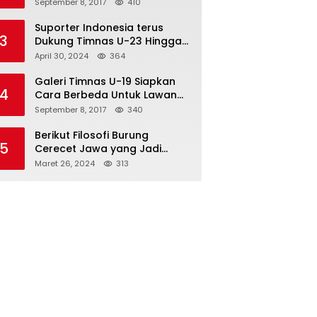
Semifinal
September 8, 2017
410
Suporter Indonesia terus
3
Dukung Timnas U-23 Hingga
Tembus Olimpiade Paris
April 30, 2024
364
Galeri Timnas U-19 Siapkan
4
Cara Berbeda Untuk Lawan
Vietnam
September 8, 2017
340
Berikut Filosofi Burung
5
Cerecet Jawa yang Jadi
Maskot PBSI Sumedang
Maret 26, 2024
313